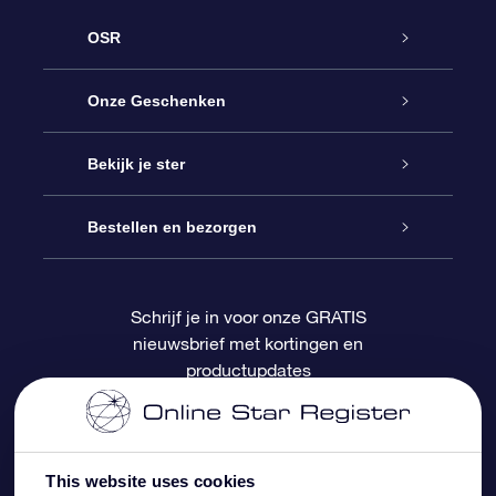
OSR
Service
Onze Geschenken
Contact
Online Star Gift
Bekijk je ster
Blog
OSR Cadeaupakket
Sterrenregister
Bestellen en bezorgen
Veelgestelde vragen
Super Ster Cadeau
OSR Star Finder App
Klantenlogin
Schrijf je in voor onze GRATIS
nieuwsbrief met kortingen en
OSR Recensies
OSR Cadeaukaart
Gepersonaliseerde sterrenpagina
Betalingsinformatie
productupdates
Relatiegeschenken
One Million Stars
Verzendinformatie
OSR Starsaver
Retourbeleid
This website uses cookies