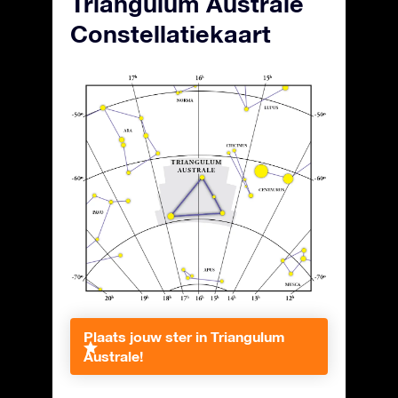
Triangulum Australe
Constellatiekaart
Plaats jouw ster in Triangulum
Australe!