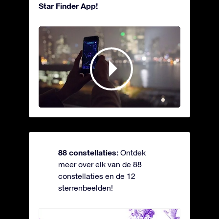
Star Finder App!
88 constellaties:
Ontdek
meer over elk van de 88
constellaties en de 12
sterrenbeelden!
Andromeda - Geketende Maagd
Antli