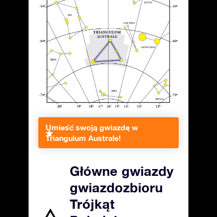
Umieść swoją gwiazdę w
Triangulum Australe!
Główne gwiazdy
gwiazdozbioru
Trójkąt