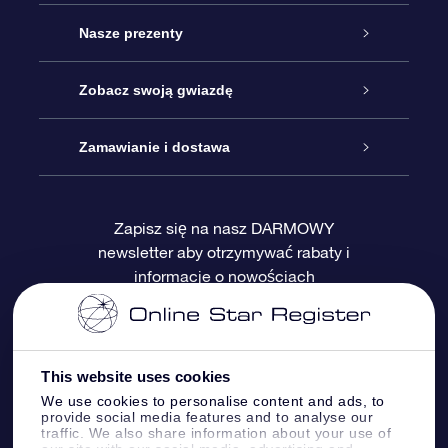
Obsługa
Nasze prezenty
Kontakt
Podarunek Gwiazda Online
Zobacz swoją gwiazdę
Blog
Pakiet Podarunkowy OSR
Rejestr Gwiazd
Zamawianie i dostawa
Najczęściej zadawane pytania
Prezent Super Star
Aplikacją OSR Star Finder
Logowanie
Zapisz się na nasz DARMOWY
newsletter aby otrzymywać rabaty i
Recenzje
Karta podarunkowa OSR
Sprsonalizowana Strona Gwiazdy
Metody płatności
informacje o nowościach
Prezenty firmowe
One Million Stars
Dostawa
Gwieździsty Wygaszacz Ekranu OSR
Polityka zwrotów
This website uses cookies
We use cookies to personalise content and ads, to
provide social media features and to analyse our
Aplikacja VR „Fly me to the stars”
Gwiazdozbiorach
traffic. We also share information about your use of