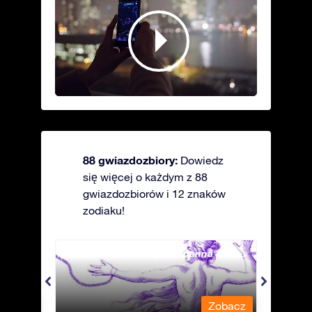
88 gwiazdozbiory:
Dowiedz
się więcej o każdym z 88
gwiazdozbiorów i 12 znaków
zodiaku!
Andromeda - Związana panna
Antli
obacz
Zobacz