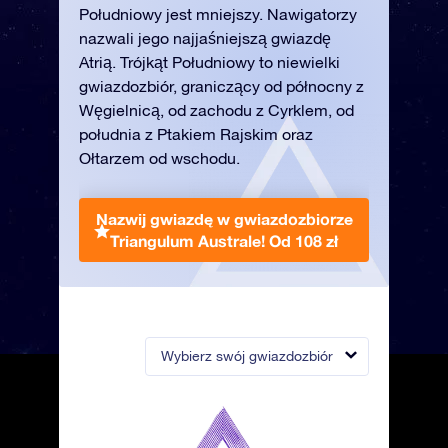
Południowy jest mniejszy. Nawigatorzy
nazwali jego najjaśniejszą gwiazdę
Atrią. Trójkąt Południowy to niewielki
gwiazdozbiór, graniczący od północny z
Węgielnicą, od zachodu z Cyrklem, od
południa z Ptakiem Rajskim oraz
Ołtarzem od wschodu.
Nazwij gwiazdę w gwiazdozbiorze
Triangulum Australe!
Od 108 zł
Wybierz swój gwiazdozbiór