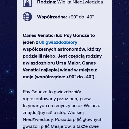
Rodzina:
Wielka Niedźwiedzica
Współrzędne:
+90° do -40°
Canes Venatici lub Psy Gończe to
jeden z
88 gwiazdozbiory
współczesnych astronomów, którzy
podzielili niebo. Jest częścią rodziny
gwiazdozbioru Ursa Major. Canes
Venatici najlepiej widać w miejscu:
maja (współrzędne: +90° do -40°).
Psy Gończe to gwiazdozbiór
reprezentowany przez parę psów
trzymanych na smyczy przez Wolarza,
znajdujący się u stóp Wielkiej
Niedźwiedzicy. Posiada pięć głównych
gwiazd i pięć Mesjerów, a także dwie