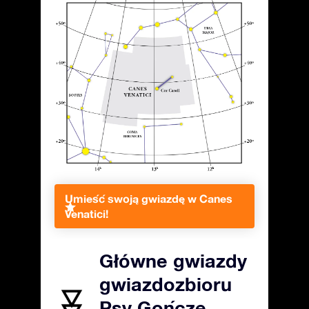
Umieść swoją gwiazdę w Canes
Venatici!
Główne gwiazdy
gwiazdozbioru
Psy Gończe