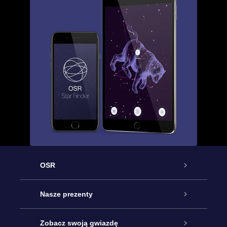
OSR
Obsługa
Nasze prezenty
Kontakt
Podarunek Gwiazda Online
Zobacz swoją gwiazdę