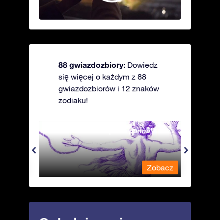
88 gwiazdozbiory:
Dowiedz
się więcej o każdym z 88
gwiazdozbiorów i 12 znaków
zodiaku!
Andromeda - Związana panna
Antli
obacz
Zobacz