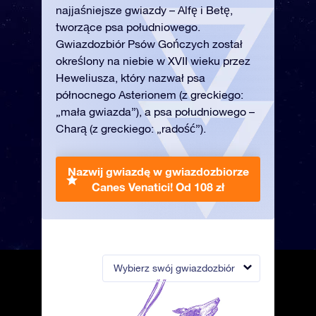
najjaśniejsze gwiazdy – Alfę i Betę,
tworzące psa południowego.
Gwiazdozbiór Psów Gończych został
określony na niebie w XVII wieku przez
Heweliusza, który nazwał psa
północnego Asterionem (z greckiego:
„mała gwiazda”), a psa południowego –
Charą (z greckiego: „radość”).
Nazwij gwiazdę w gwiazdozbiorze
Canes Venatici!
Od 108 zł
Wybierz swój gwiazdozbiór