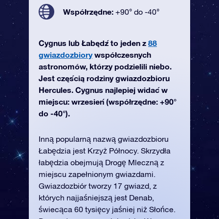
Współrzędne:
+90° do -40°
Cygnus lub Łabędź to jeden z
88
gwiazdozbiory
współczesnych
astronomów, którzy podzielili niebo.
Jest częścią rodziny gwiazdozbioru
Hercules. Cygnus najlepiej widać w
miejscu: wrzesień (współrzędne: +90°
do -40°).
Inną popularną nazwą gwiazdozbioru
Łabędzia jest Krzyż Północy. Skrzydła
łabędzia obejmują Drogę Mleczną z
miejscu zapełnionym gwiazdami.
Gwiazdozbiór tworzy 17 gwiazd, z
których najjaśniejszą jest Denab,
świecąca 60 tysięcy jaśniej niż Słońce.