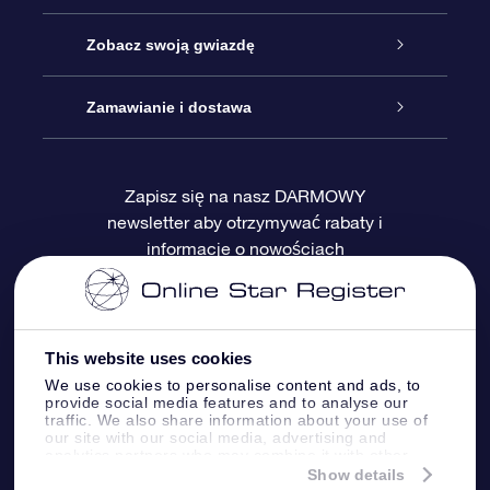
Kontakt
Podarunek Gwiazda Online
Zobacz swoją gwiazdę
Blog
Pakiet Podarunkowy OSR
Rejestr Gwiazd
Zamawianie i dostawa
Najczęściej zadawane pytania
Prezent Super Star
Aplikacją OSR Star Finder
Logowanie
Zapisz się na nasz DARMOWY
newsletter aby otrzymywać rabaty i
Recenzje
Karta podarunkowa OSR
Sprsonalizowana Strona Gwiazdy
Metody płatności
informacje o nowościach
Prezenty firmowe
One Million Stars
Dostawa
Gwieździsty Wygaszacz Ekranu OSR
Polityka zwrotów
This website uses cookies
We use cookies to personalise content and ads, to
provide social media features and to analyse our
Aplikacja VR „Fly me to the stars”
Gwiazdozbiorach
traffic. We also share information about your use of
our site with our social media, advertising and
analytics partners who may combine it with other
information that you’ve provided to them or that
Show details
they’ve collected from your use of their services.