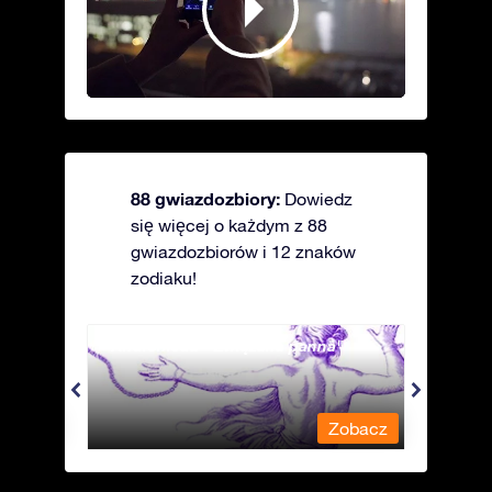
88 gwiazdozbiory:
Dowiedz
się więcej o każdym z 88
gwiazdozbiorów i 12 znaków
zodiaku!
Andromeda - Związana panna
Antli
obacz
Zobacz