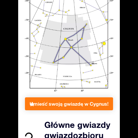
Umieść swoją gwiazdę w Cygnus!
Główne gwiazdy
gwiazdozbioru