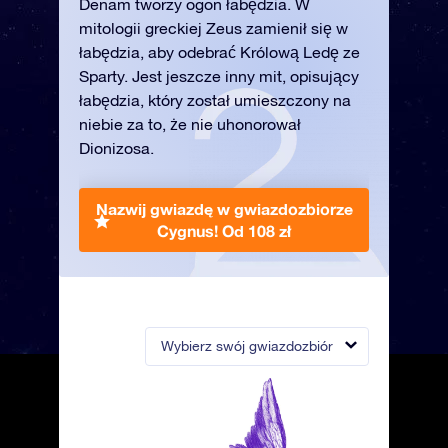
Denam tworzy ogon łabędzia. W
mitologii greckiej Zeus zamienił się w
łabędzia, aby odebrać Królową Ledę ze
Sparty. Jest jeszcze inny mit, opisujący
łabędzia, który został umieszczony na
niebie za to, że nie uhonorował
Dionizosa.
Nazwij gwiazdę w gwiazdozbiorze
Cygnus!
Od 108 zł
Wybierz swój gwiazdozbiór