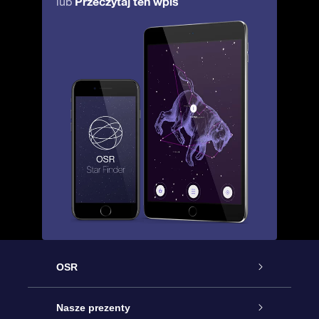
Przeczytaj ten wpis
lub
OSR
Obsługa
Nasze prezenty