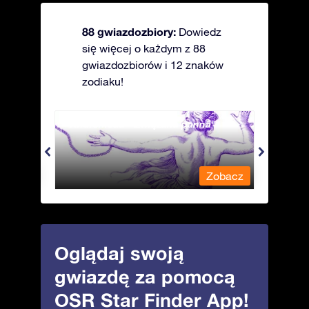
88 gwiazdozbiory:
Dowiedz
się więcej o każdym z 88
gwiazdozbiorów i 12 znaków
zodiaku!
Andromeda - Związana panna
Antli
obacz
Zobacz
Oglądaj swoją
gwiazdę za pomocą
OSR Star Finder App!