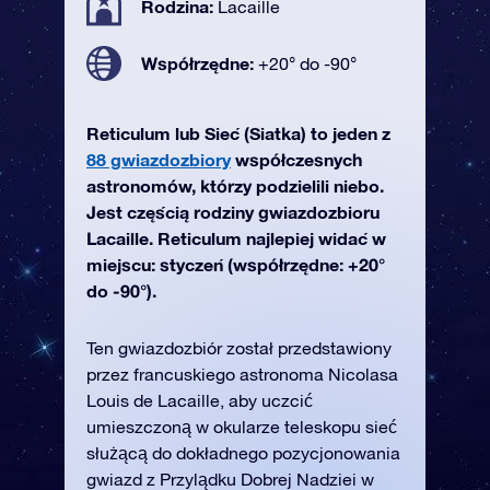
Rodzina:
Lacaille
Współrzędne:
+20° do -90°
Reticulum lub Sieć (Siatka) to jeden z
88 gwiazdozbiory
współczesnych
astronomów, którzy podzielili niebo.
Jest częścią rodziny gwiazdozbioru
Lacaille. Reticulum najlepiej widać w
miejscu: styczeń (współrzędne: +20°
do -90°).
Ten gwiazdozbiór został przedstawiony
przez francuskiego astronoma Nicolasa
Louis de Lacaille, aby uczcić
umieszczoną w okularze teleskopu sieć
służącą do dokładnego pozycjonowania
gwiazd z Przylądku Dobrej Nadziei w