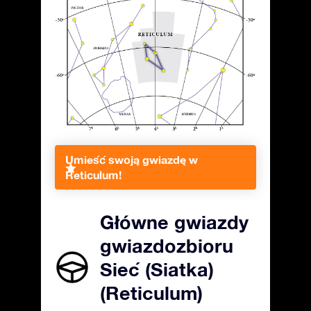
Umieść swoją gwiazdę w
Reticulum!
Główne gwiazdy
gwiazdozbioru
Sieć (Siatka)
(Reticulum)