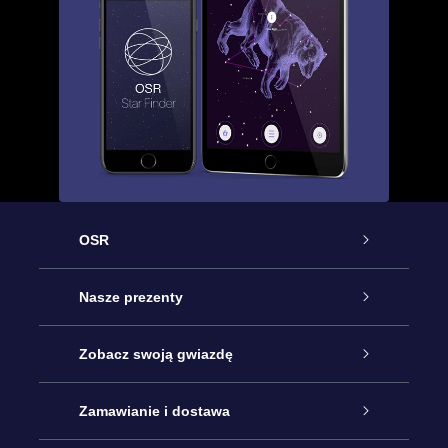
OSR
Obsługa
Nasze prezenty
Kontakt
Podarunek Gwiazda Online
Zobacz swoją gwiazdę
Blog
Pakiet Podarunkowy OSR
Rejestr Gwiazd
Zamawianie i dostawa