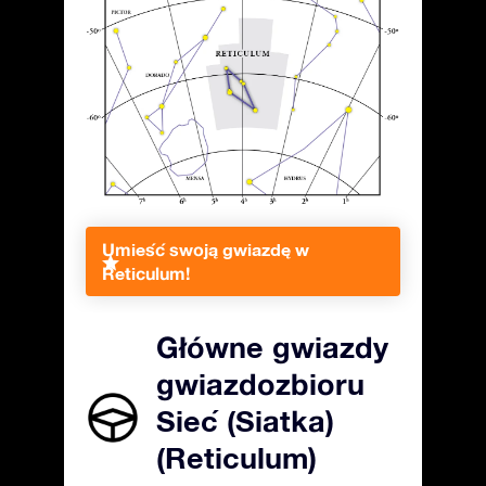
Umieść swoją gwiazdę w
Reticulum!
Główne gwiazdy
gwiazdozbioru
Sieć (Siatka)
(Reticulum)