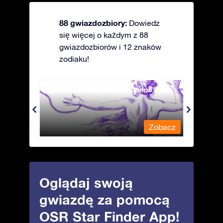
88 gwiazdozbiory:
Dowiedz
się więcej o każdym z 88
gwiazdozbiorów i 12 znaków
zodiaku!
Andromeda - Związana panna
Antli
obacz
Zobacz
Oglądaj swoją
gwiazdę za pomocą
OSR Star Finder App!