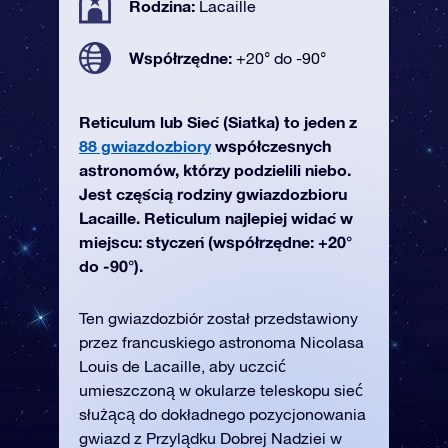
Rodzina:
Lacaille
Współrzędne:
+20° do -90°
Reticulum lub Sieć (Siatka) to jeden z
88 gwiazdozbiory
współczesnych
astronomów, którzy podzielili niebo.
Jest częścią rodziny gwiazdozbioru
Lacaille. Reticulum najlepiej widać w
miejscu: styczeń (współrzędne: +20°
do -90°).
Ten gwiazdozbiór został przedstawiony
przez francuskiego astronoma Nicolasa
Louis de Lacaille, aby uczcić
umieszczoną w okularze teleskopu sieć
służącą do dokładnego pozycjonowania
gwiazd z Przylądku Dobrej Nadziei w