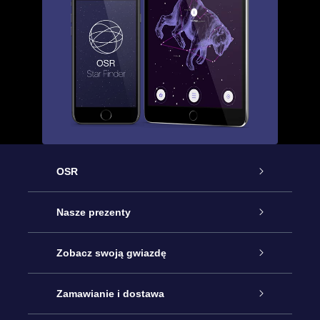
OSR
Obsługa
Nasze prezenty
Kontakt
Podarunek Gwiazda Online
Zobacz swoją gwiazdę
Blog
Pakiet Podarunkowy OSR
Rejestr Gwiazd
Zamawianie i dostawa