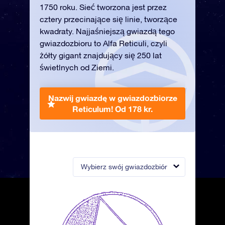
1750 roku. Sieć tworzona jest przez
cztery przecinające się linie, tworzące
kwadraty. Najjaśniejszą gwiazdą tego
gwiazdozbioru to Alfa Reticuli, czyli
żółty gigant znajdujący się 250 lat
świetlnych od Ziemi.
Nazwij gwiazdę w gwiazdozbiorze
Reticulum!
Od 178 kr.
Wybierz swój gwiazdozbiór