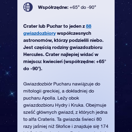
Współrzędne:
+65° do -90°
Crater lub Puchar to jeden z
88
gwiazdozbiory
współczesnych
astronomów, którzy podzielili niebo.
Jest częścią rodziny gwiazdozbioru
Hercules. Crater najlepiej widać w
miejscu: kwiecień (współrzędne: +65°
do -90°).
Gwiazdozbiór Pucharu nawiązuje do
mitologii greckiej, a dokładniej do
pucharu Apolla. Leży obok
gwiazdozbioru Hydry i Kruka. Obejmuje
sześć głównych gwiazd, z których jedna
to alfa Crateris. Ta gwiazda świeci 80
razy jaśniej niż Słońce i znajduje się 174