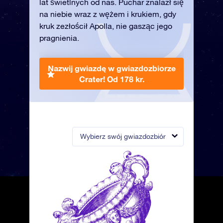
lat świetlnych od nas. Puchar znalazł się
na niebie wraz z wężem i krukiem, gdy
kruk zezłościł Apolla, nie gasząc jego
pragnienia.
Nazwij gwiazdę w gwiazdozbiorze
Crater!
Od 178 kr.
Wybierz swój gwiazdozbiór