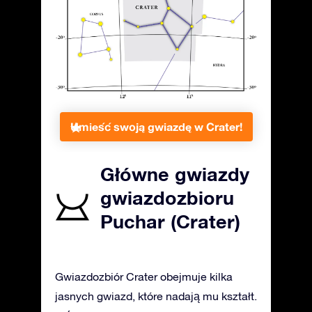
Umieść swoją gwiazdę w Crater!
Główne gwiazdy
gwiazdozbioru
Puchar (Crater)
Gwiazdozbiór Crater obejmuje kilka
jasnych gwiazd, które nadają mu kształt.