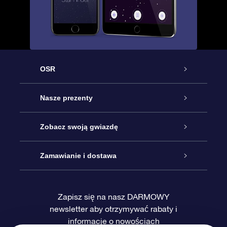
OSR
Obsługa
Nasze prezenty
Kontakt
Podarunek Gwiazda Online
Zobacz swoją gwiazdę
Blog
Pakiet Podarunkowy OSR
Rejestr Gwiazd
Zamawianie i dostawa
Najczęściej zadawane pytania
Prezent Super Star
Aplikacją OSR Star Finder
Logowanie
Zapisz się na nasz DARMOWY
newsletter aby otrzymywać rabaty i
Recenzje
Karta podarunkowa OSR
Sprsonalizowana Strona Gwiazdy
Metody płatności
informacje o nowościach