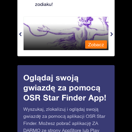
zodiaku!
Andromeda - Związana panna
Antli
obacz
Zobacz
Oglądaj swoją
gwiazdę za pomocą
OSR Star Finder App!
Wyszukaj, zlokalizuj i oglądaj swoją
gwiazdę za pomocą aplikacji OSR Star
Finder. Możesz pobrać aplikację ZA
DARMO ze strony
AppStore
lub
Play