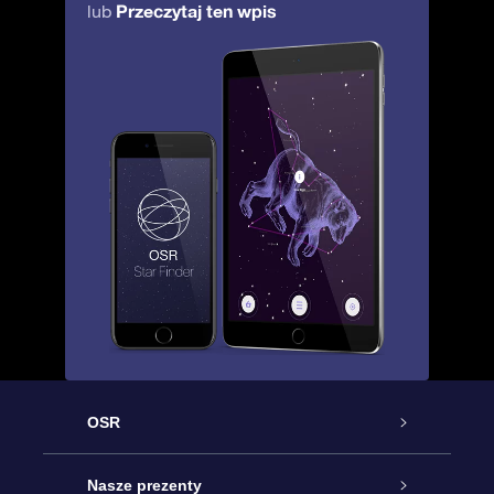
Przeczytaj ten wpis
lub
OSR
Obsługa
Nasze prezenty