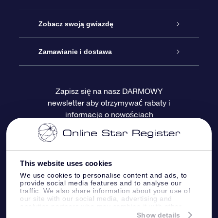
Kontakt
Podarunek Gwiazda Online
Zobacz swoją gwiazdę
Blog
Pakiet Podarunkowy OSR
Rejestr Gwiazd
Zamawianie i dostawa
Najczęściej zadawane pytania
Prezent Super Star
Aplikacją OSR Star Finder
Logowanie
Zapisz się na nasz DARMOWY
newsletter aby otrzymywać rabaty i
Recenzje
Karta podarunkowa OSR
Sprsonalizowana Strona Gwiazdy
Metody płatności
informacje o nowościach
Prezenty firmowe
One Million Stars
Dostawa
Gwieździsty Wygaszacz Ekranu OSR
Polityka zwrotów
This website uses cookies
We use cookies to personalise content and ads, to
provide social media features and to analyse our
Aplikacja VR „Fly me to the stars”
Gwiazdozbiorach
traffic. We also share information about your use of
our site with our social media, advertising and
analytics partners who may combine it with other
information that you’ve provided to them or that
Show details