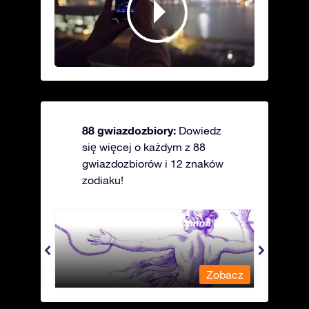
88 gwiazdozbiory:
Dowiedz
się więcej o każdym z 88
gwiazdozbiorów i 12 znaków
zodiaku!
Andromeda - Związana panna
Antli
obacz
Zobacz