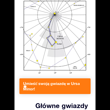
Umieść swoją gwiazdę w Ursa
Minor!
Główne gwiazdy