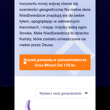
horyzontu mniej więcej równa się
szerokości geograficznej Na niebie dwie
Niedźwiedzice znajdują się do siebie
tyłem, spoglądając w odmiennych
kierunkach, i mając między sobą ogon
Smoka. Mała Niedźwiedzica to dziecko
Kalisty, które zostało umieszczone na
niebie przez Zeusa.
Nazwij gwiazdę w gwiazdozbiorze
Ursa Minor!
Od 178 kr.
Wybierz swój gwiazdozbiór