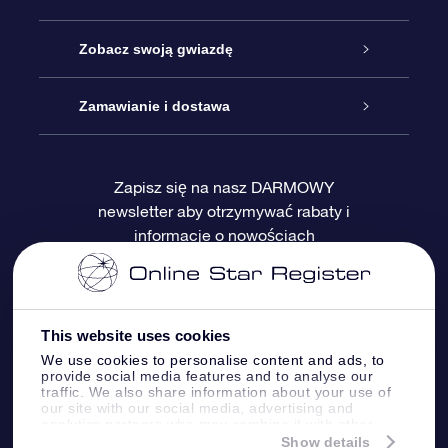
Kontakt
Podarunek Gwiazda Online
Zobacz swoją gwiazdę
Blog
Pakiet Podarunkowy OSR
Rejestr Gwiazd
Zamawianie i dostawa
Najczęściej zadawane pytania
Prezent Super Star
Aplikacją OSR Star Finder
Logowanie
Zapisz się na nasz DARMOWY
newsletter aby otrzymywać rabaty i
Recenzje
Karta podarunkowa OSR
Sprsonalizowana Strona Gwiazdy
Metody płatności
informacje o nowościach
Prezenty firmowe
One Million Stars
Dostawa
Gwieździsty Wygaszacz Ekranu OSR
Polityka zwrotów
This website uses cookies
We use cookies to personalise content and ads, to
provide social media features and to analyse our
Aplikacja VR „Fly me to the stars”
Gwiazdozbiorach
traffic. We also share information about your use of
our site with our social media, advertising and
analytics partners who may combine it with other
information that you’ve provided to them or that
Show details