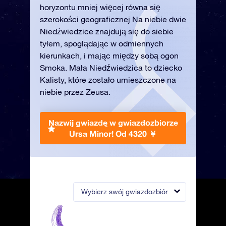
horyzontu mniej więcej równa się
szerokości geograficznej Na niebie dwie
Niedźwiedzice znajdują się do siebie
tyłem, spoglądając w odmiennych
kierunkach, i mając między sobą ogon
Smoka. Mała Niedźwiedzica to dziecko
Kalisty, które zostało umieszczone na
niebie przez Zeusa.
Nazwij gwiazdę w gwiazdozbiorze
Ursa Minor!
Od 4320 ￥
Wybierz swój gwiazdozbiór