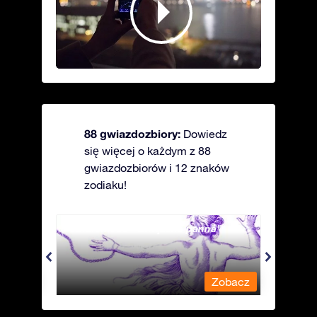
88 gwiazdozbiory:
Dowiedz
się więcej o każdym z 88
gwiazdozbiorów i 12 znaków
zodiaku!
Andromeda - Związana panna
Antli
obacz
Zobacz