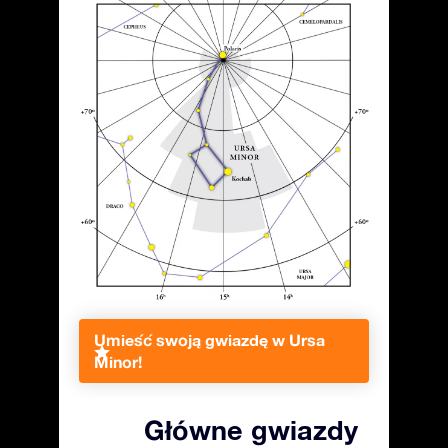
Umieść swoją gwiazdę w Ursa
Minor!
Główne gwiazdy