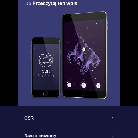
Przeczytaj ten wpis
lub
OSR
Obsługa
Nasze prezenty