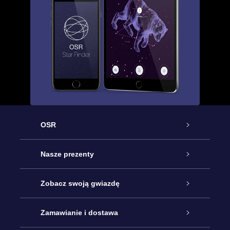
OSR
Obsługa
Nasze prezenty
Kontakt
Podarunek Gwiazda Online
Zobacz swoją gwiazdę
Blog
Pakiet Podarunkowy OSR
Rejestr Gwiazd
Zamawianie i dostawa