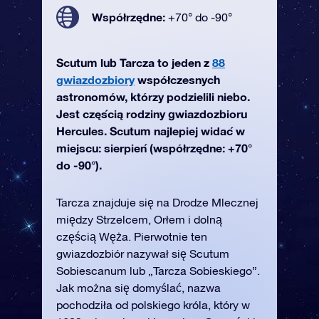
Współrzędne:
+70° do -90°
Scutum lub Tarcza to jeden z
88
gwiazdozbiory
współczesnych
astronomów, którzy podzielili niebo.
Jest częścią rodziny gwiazdozbioru
Hercules. Scutum najlepiej widać w
miejscu: sierpień (współrzędne: +70°
do -90°).
Tarcza znajduje się na Drodze Mlecznej
między Strzelcem, Orłem i dolną
częścią Węża. Pierwotnie ten
gwiazdozbiór nazywał się Scutum
Sobiescanum lub „Tarcza Sobieskiego”.
Jak można się domyślać, nazwa
pochodziła od polskiego króla, który w