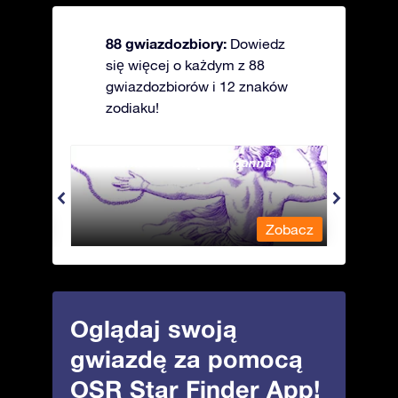
88 gwiazdozbiory:
Dowiedz
się więcej o każdym z 88
gwiazdozbiorów i 12 znaków
zodiaku!
Andromeda - Związana panna
Antli
obacz
Zobacz
Oglądaj swoją
gwiazdę za pomocą
OSR Star Finder App!