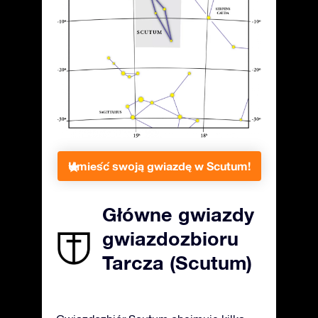
Umieść swoją gwiazdę w Scutum!
Główne gwiazdy
gwiazdozbioru
Tarcza (Scutum)