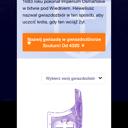
1683 roku pokonał Imperium Osmańskie
w bitwie pod Wiedniem. Heweliusz
nazwał gwiazdozbiór w ten sposób, aby
uczcić króla, gdy ten wciąż żył.
Nazwij gwiazdę w gwiazdozbiorze
Scutum!
Od 4320 ￥
Wybierz swój gwiazdozbiór