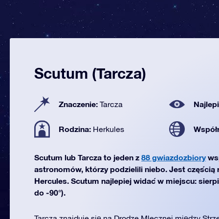
Scutum (Tarcza)
Znaczenie:
Najlep
Tarcza
Rodzina:
Współ
Herkules
Scutum lub Tarcza to jeden z
88 gwiazdozbiory
ws
astronomów, którzy podzielili niebo. Jest częścią
Hercules. Scutum najlepiej widać w miejscu: sierp
do -90°).
Tarcza znajduje się na Drodze Mlecznej między Strz