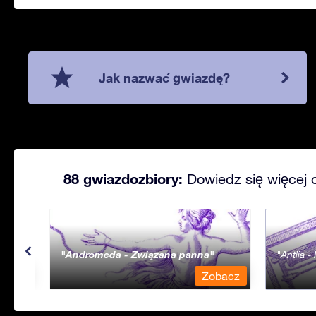
Jak nazwać gwiazdę?
88 gwiazdozbiory:
Dowiedz się więcej 
Andromeda - Związana panna
Antlia 
bacz
Zobacz