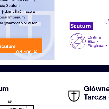
 się Scutum
się domyślać, nazwa
konał Imperium
ł gwiazdozbiór w ten
Scutum!
Od 186 ￥
tum
Główne
Tarcza