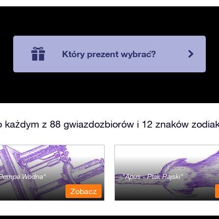
Który prezent wybrać?
o każdym z 88 gwiazdozbiorów i 12 znaków zodiak
- Pompa Wodna
Apus - Ptak Rajski
Zobacz