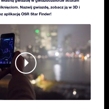
 własną gwiazdę w gwiazdozbiorze Scutum
kliknięciom. Nazwij gwiazdę, zobacz ją w 3D i
ez aplikację OSR Star Finder!