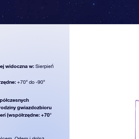
iej widoczna w:
Sierpień
rzędne:
+70° do -90°
półczesnych
 rodziny gwiazdozbioru
ień (współrzędne: +70°
elcem, Orłem i dolną