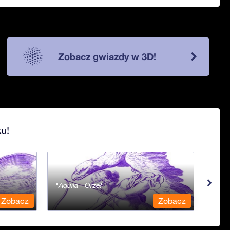
Zobacz gwiazdy w 3D!
u!
Aquila - Orzeł
Aqua
Zobacz
Zobacz