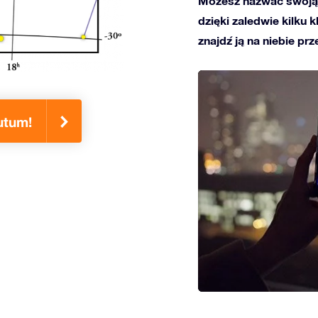
Możesz nazwać swoją
dzięki zaledwie kilku 
znajdź ją na niebie prz
utum!