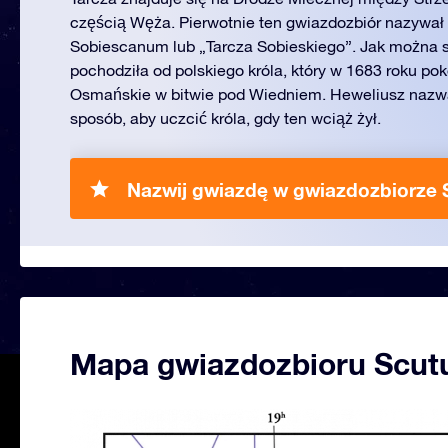
częścią Węża. Pierwotnie ten gwiazdozbiór nazywał
Sobiescanum lub „Tarcza Sobieskiego”. Jak można 
pochodziła od polskiego króla, który w 1683 roku po
Osmańskie w bitwie pod Wiedniem. Heweliusz nazwa
sposób, aby uczcić króla, gdy ten wciąż żył.
Nazwij gwiazdę w gwiazdozbiorze 
Mapa gwiazdozbioru Scu