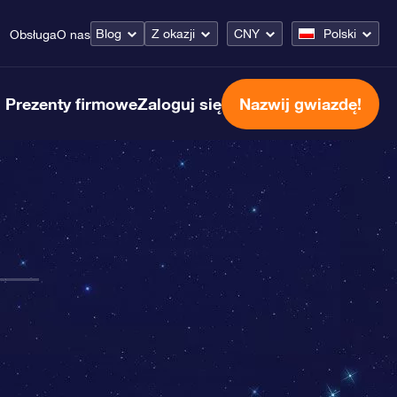
Blog
Z okazji
CNY
Polski
Obsługa
O nas
Prezenty firmowe
Zaloguj się
Nazwij gwiazdę!