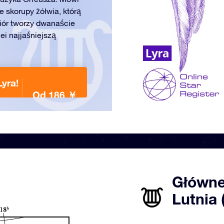
e skorupy żółwia, którą
biór tworzy dwanaście
ei najjaśniejszą
yra!
Od 186 ￥
Główne
Lutnia (