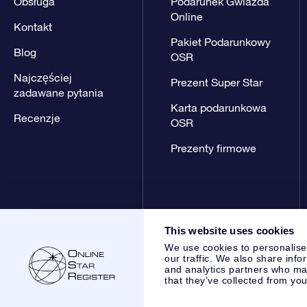
Obsługa
Podarunek Gwiazda
Online
Kontakt
Pakiet Podarunkowy
Blog
OSR
Najczęściej
Prezent Super Star
zadawane pytania
Karta podarunkowa
Recenzje
OSR
Prezenty firmowe
This website uses cookies
We use cookies to personalise
our traffic. We also share info
and analytics partners who may
that they’ve collected from you
Online Star Register BV
- Laan van de Maagd 83, 7324 BT 