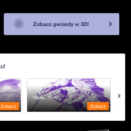
Zobacz gwiazdy w 3D!
u!
Aquila - Orzeł
Aqua
Zobacz
Zobacz