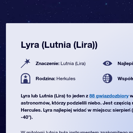
Lyra (Lutnia (Lira))
Znaczenie:
Najlep
Lutnia (Lira)
Rodzina:
Współ
Herkules
Lyra lub Lutnia (Lira) to jeden z
88 gwiazdozbiory
w
astronomów, którzy podzielili niebo. Jest częścią
Hercules. Lyra najlepiej widać w miejscu: sierpień
-40°).
W mitologii lutnia była instrumentem znakomitego 