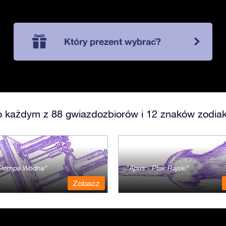
Który prezent wybrać?
o każdym z 88 gwiazdozbiorów i 12 znaków zodiak
- Pompa Wodna
Apus - Ptak Rajski
Zobacz