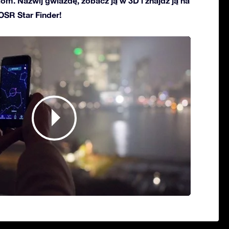
ciom. Nazwij gwiazdę, zobacz ją w 3D i znajdź ją na
 OSR Star Finder!