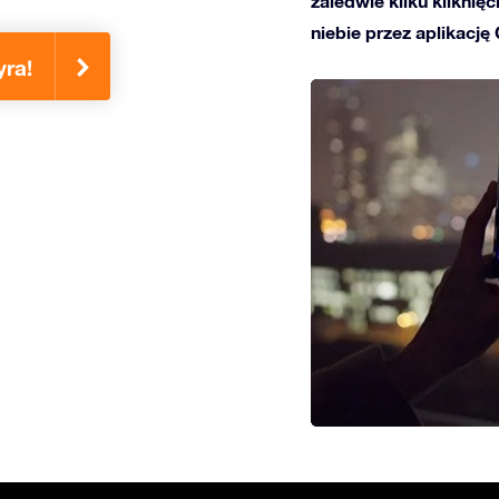
zaledwie kilku kliknię
niebie przez aplikację
ra!