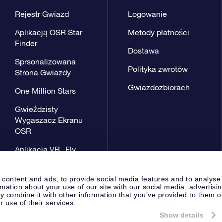
Rejestr Gwiazd
Logowanie
Aplikacją OSR Star
Metody płatności
Finder
Dostawa
Sprsonalizowana
Polityka zwrotów
Strona Gwiazdy
Gwiazdozbiorach
One Million Stars
Gwieździsty
Wygaszacz Ekranu
OSR
Aplikacja VR „Fly
me to the stars”
 content and ads, to provide social media features and to analyse
rmation about your use of our site with our social media, advertisi
 combine it with other information that you’ve provided to them o
r use of their services.
Show details
Strona prasowa
Polityka prywat
Apeldoorn, The Netherlands