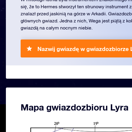
się, że to Hermes stworzył ten strunowy instrument z
znalazł przed jaskinią na górze w Arkadii. Gwiazdoz
głównych gwiazd. Jedna z nich, Wega jest piątą z kol
gwiazdą na całym nocnym niebie.
Nazwij gwiazdę w gwiazdozbiorze L
Mapa gwiazdozbioru Lyra