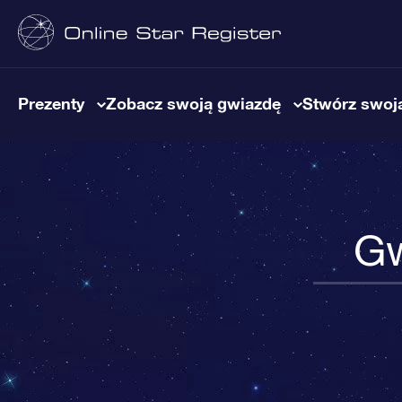
Prezenty
Zobacz swoją gwiazdę
Stwórz swoją
Gw