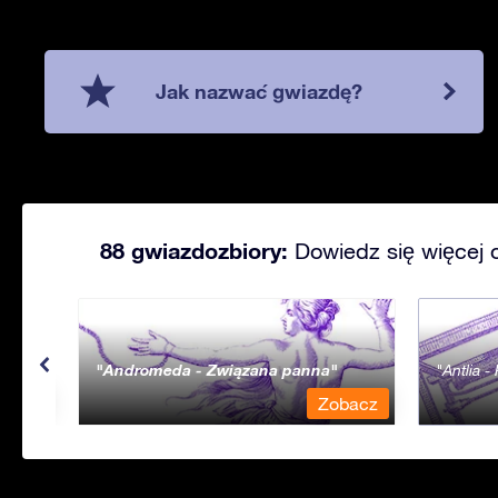
Jak nazwać gwiazdę?
88 gwiazdozbiory:
Dowiedz się więcej 
Andromeda - Związana panna
Antlia 
bacz
Zobacz