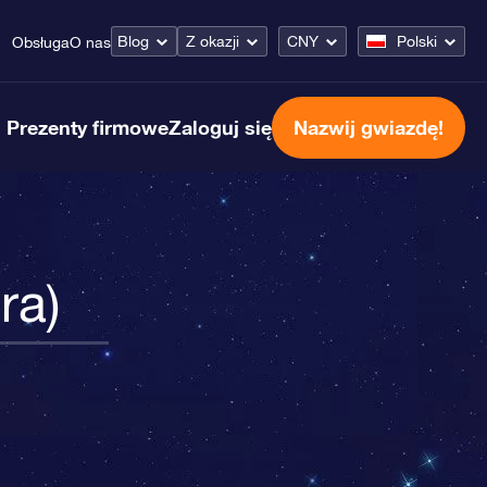
Blog
Z okazji
CNY
Polski
Obsługa
O nas
Prezenty firmowe
Zaloguj się
Nazwij gwiazdę!
ra)