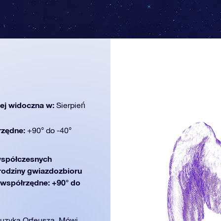
iej widoczna w:
Sierpień
rzędne:
+90° do -40°
spółczesnych
 rodziny gwiazdozbioru
 (współrzędne: +90° do
muzyka Orfeusza. Mówi