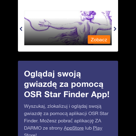
Andromeda - Związana panna
Antli
obacz
Zobacz
Oglądaj swoją
gwiazdę za pomocą
OSR Star Finder App!
Wyszukaj, zlokalizuj i oglądaj swoją
gwiazdę za pomocą aplikacji OSR Star
Finder. Możesz pobrać aplikację ZA
DARMO ze strony
AppStore
lub
Play
Store
!