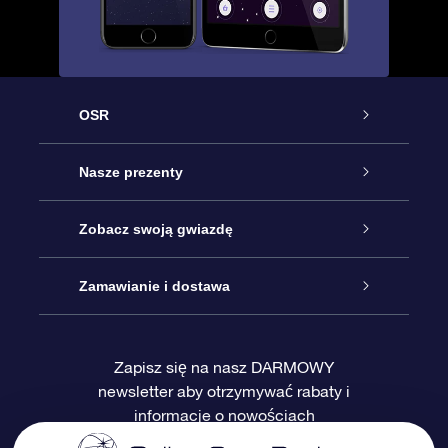
OSR
Obsługa
Nasze prezenty
Kontakt
Podarunek Gwiazda Online
Zobacz swoją gwiazdę
Blog
Pakiet Podarunkowy OSR
Rejestr Gwiazd
Zamawianie i dostawa
Najczęściej zadawane pytania
Prezent Super Star
Aplikacją OSR Star Finder
Logowanie
Zapisz się na nasz DARMOWY
newsletter aby otrzymywać rabaty i
Recenzje
Karta podarunkowa OSR
Sprsonalizowana Strona Gwiazdy
Metody płatności
informacje o nowościach