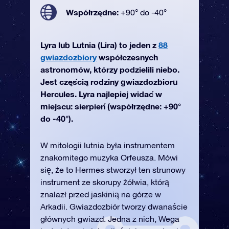
Współrzędne:
+90° do -40°
Lyra lub Lutnia (Lira) to jeden z
88
gwiazdozbiory
współczesnych
astronomów, którzy podzielili niebo.
Jest częścią rodziny gwiazdozbioru
Hercules. Lyra najlepiej widać w
miejscu: sierpień (współrzędne: +90°
do -40°).
W mitologii lutnia była instrumentem
znakomitego muzyka Orfeusza. Mówi
się, że to Hermes stworzył ten strunowy
instrument ze skorupy żółwia, którą
znalazł przed jaskinią na górze w
Arkadii. Gwiazdozbiór tworzy dwanaście
głównych gwiazd. Jedna z nich, Wega