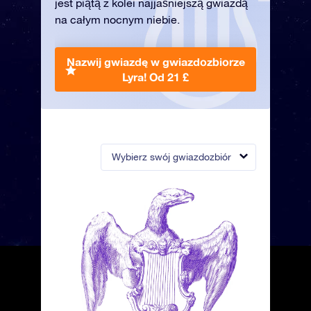
jest piątą z kolei najjaśniejszą gwiazdą
na całym nocnym niebie.
Nazwij gwiazdę w gwiazdozbiorze
Lyra!
Od 21 £
Wybierz swój gwiazdozbiór