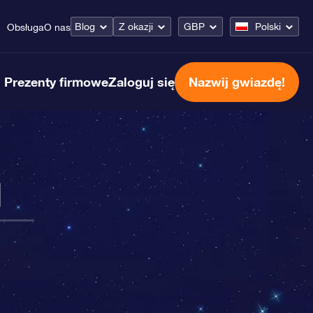
Blog
Z okazji
GBP
Polski
Obsługa
O nas
Prezenty firmowe
Zaloguj się
Nazwij gwiazdę!
l