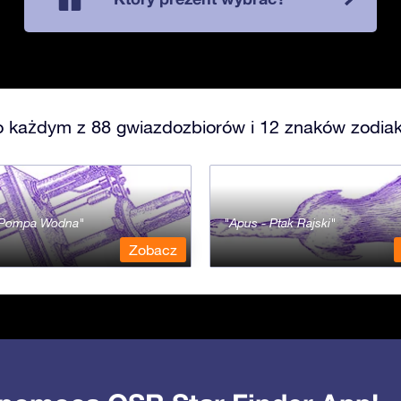
o każdym z 88 gwiazdozbiorów i 12 znaków zodiak
- Pompa Wodna
Apus - Ptak Rajski
Zobacz