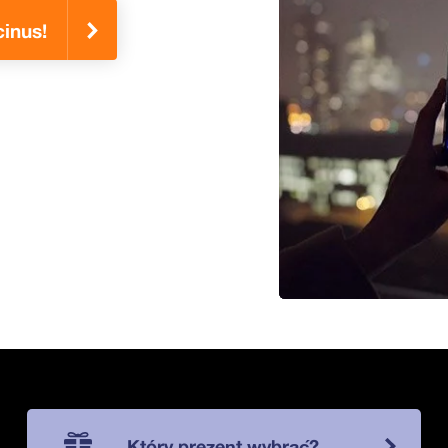
inus!
Który prezent wybrać?