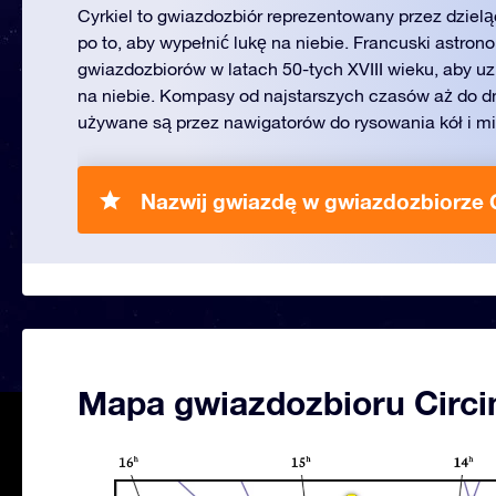
Cyrkiel to gwiazdozbiór reprezentowany przez dziel
po to, aby wypełnić lukę na niebie. Francuski astrono
gwiazdozbiorów w latach 50-tych XVIII wieku, aby u
na niebie. Kompasy od najstarszych czasów aż do dn
używane są przez nawigatorów do rysowania kół i m
Nazwij gwiazdę w gwiazdozbiorze C
Mapa gwiazdozbioru Circi