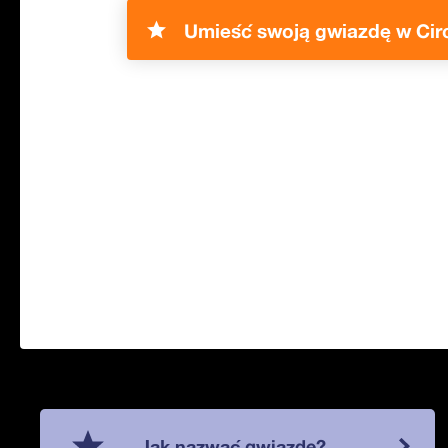
Umieść swoją gwiazdę w Circ
Jak nazwać gwiazdę?