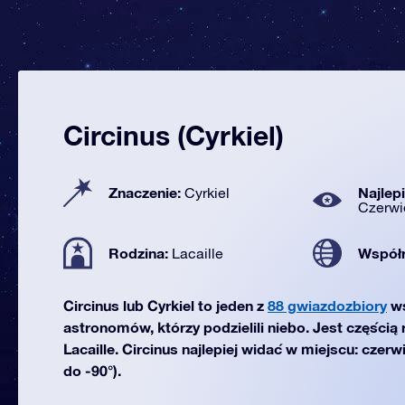
Circinus (Cyrkiel)
Znaczenie:
Najlep
Cyrkiel
Czerwi
Rodzina:
Współ
Lacaille
Circinus lub Cyrkiel to jeden z
88 gwiazdozbiory
ws
astronomów, którzy podzielili niebo. Jest częścią
Lacaille. Circinus najlepiej widać w miejscu: czer
do -90°).