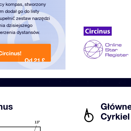
ący kompas, stworzony
m dodał go do listy
zupełnić zestaw narzędzi
ia dzisiejszego
ierzenia dystansów.
ircinus!
Od 21 £
nus
Główne
Cyrkiel