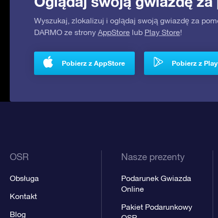
Oglądaj swoją gwiazdę za
Wyszukaj, zlokalizuj i oglądaj swoją gwiazdę za pom
DARMO ze strony
AppStore
lub
Play Store
!
Pobierz z AppStore
Pobierz z Play
OSR
Nasze prezenty
Obsługa
Podarunek Gwiazda
Online
Kontakt
Pakiet Podarunkowy
Blog
OSR