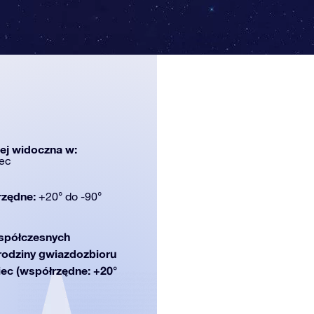
iej widoczna w:
ec
rzędne:
+20° do -90°
półczesnych
 rodziny gwiazdozbioru
wiec (współrzędne: +20°