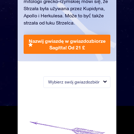
mitologii grecko-rzymskiej mówi się, że
Strzała była używana przez Kupidyna,
Apollo i Herkulesa. Może to być także
strzała od łuku Strzelca.
Nazwij gwiazdę w gwiazdozbiorze
Sagitta!
Od 21 £
Wybierz swój gwiazdozbiór