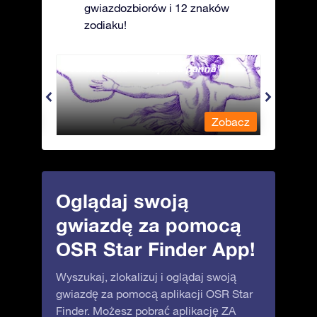
gwiazdozbiorów i 12 znaków
zodiaku!
Andromeda - Związana panna
Antli
obacz
Zobacz
Oglądaj swoją
gwiazdę za pomocą
OSR Star Finder App!
Wyszukaj, zlokalizuj i oglądaj swoją
gwiazdę za pomocą aplikacji OSR Star
Finder. Możesz pobrać aplikację ZA