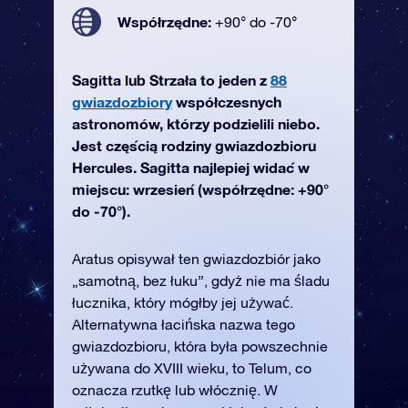
Współrzędne:
+90° do -70°
Sagitta lub Strzała to jeden z
88
gwiazdozbiory
współczesnych
astronomów, którzy podzielili niebo.
Jest częścią rodziny gwiazdozbioru
Hercules. Sagitta najlepiej widać w
miejscu: wrzesień (współrzędne: +90°
do -70°).
Aratus opisywał ten gwiazdozbiór jako
„samotną, bez łuku”, gdyż nie ma śladu
łucznika, który mógłby jej używać.
Alternatywna łacińska nazwa tego
gwiazdozbioru, która była powszechnie
używana do XVIII wieku, to Telum, co
oznacza rzutkę lub włócznię. W