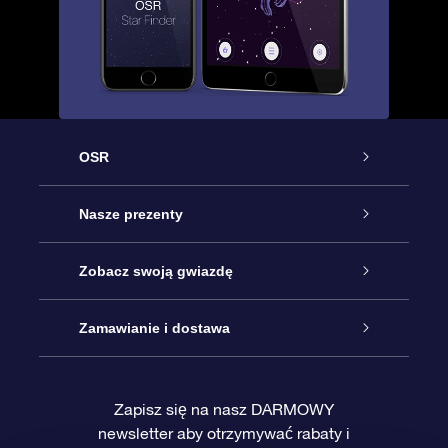
OSR
Obsługa
Nasze prezenty
Kontakt
Podarunek Gwiazda Online
Zobacz swoją gwiazdę
Blog
Pakiet Podarunkowy OSR
Rejestr Gwiazd
Zamawianie i dostawa
Najczęściej zadawane pytania
Prezent Super Star
Aplikacją OSR Star Finder
Logowanie
Zapisz się na nasz DARMOWY
newsletter aby otrzymywać rabaty i
Recenzje
Karta podarunkowa OSR
Sprsonalizowana Strona Gwiazdy
Metody płatności