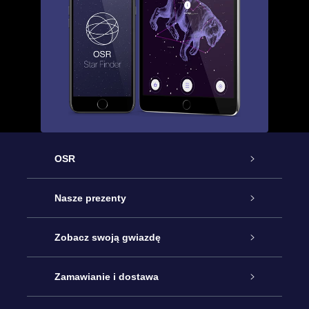
OSR
Obsługa
Nasze prezenty
Kontakt
Podarunek Gwiazda Online
Zobacz swoją gwiazdę
Blog
Pakiet Podarunkowy OSR
Rejestr Gwiazd
Zamawianie i dostawa