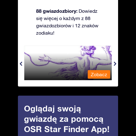
88 gwiazdozbiory:
Dowiedz
się więcej o każdym z 88
gwiazdozbiorów i 12 znaków
zodiaku!
Andromeda - Związana panna
Antli
obacz
Zobacz
Oglądaj swoją
gwiazdę za pomocą
OSR Star Finder App!