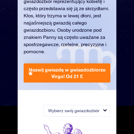
gwiazdozbiór reprezentujący kobietę i
często przedstawia się ją ze skrzydłami.
Kłos, który trzyma w lewej dłoni, jest
najjaśniejszą gwiazdą całego
gwiazdozbioru. Osoby urodzone pod
znakiem Panny są często uważane za
spostrzegawcze, rzetelne, precyzyjne i
pomocne.
Nazwij gwiazdę w gwiazdozbiorze
Virgo!
Od 21 £
Wybierz swój gwiazdozbiór