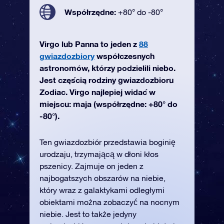
Współrzędne:
+80° do -80°
Virgo lub Panna to jeden z
88
gwiazdozbiory
współczesnych
astronomów, którzy podzielili niebo.
Jest częścią rodziny gwiazdozbioru
Zodiac. Virgo najlepiej widać w
miejscu: maja (współrzędne: +80° do
-80°).
Ten gwiazdozbiór przedstawia boginię
urodzaju, trzymającą w dłoni kłos
pszenicy. Zajmuje on jeden z
najbogatszych obszarów na niebie,
który wraz z galaktykami odległymi
obiektami można zobaczyć na nocnym
niebie. Jest to także jedyny