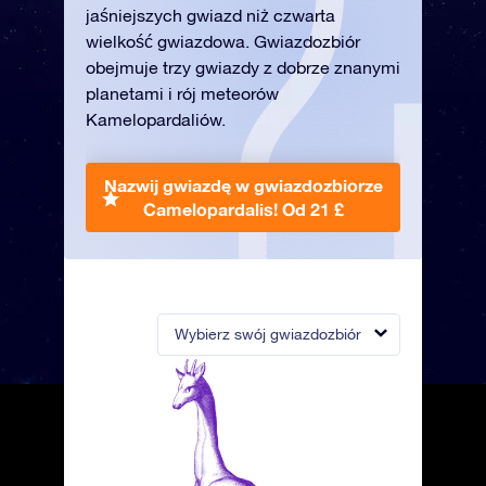
jaśniejszych gwiazd niż czwarta
wielkość gwiazdowa. Gwiazdozbiór
obejmuje trzy gwiazdy z dobrze znanymi
planetami i rój meteorów
Kamelopardaliów.
Nazwij gwiazdę w gwiazdozbiorze
Camelopardalis!
Od 21 £
Wybierz swój gwiazdozbiór