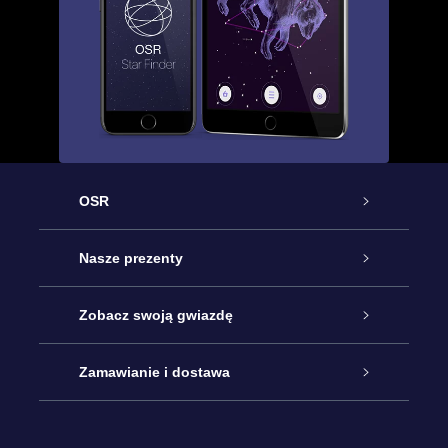
OSR
Obsługa
Nasze prezenty
Kontakt
Podarunek Gwiazda Online
Zobacz swoją gwiazdę
Blog
Pakiet Podarunkowy OSR
Rejestr Gwiazd
Zamawianie i dostawa
Najczęściej zadawane pytania
Prezent Super Star
Aplikacją OSR Star Finder
Logowanie