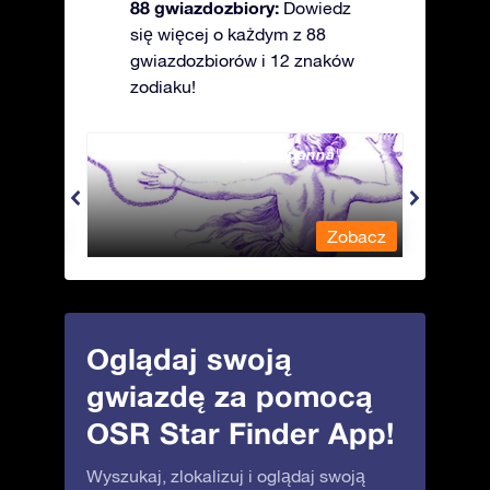
88 gwiazdozbiory:
Dowiedz
się więcej o każdym z 88
gwiazdozbiorów i 12 znaków
zodiaku!
Andromeda - Związana panna
Antli
obacz
Zobacz
Oglądaj swoją
gwiazdę za pomocą
OSR Star Finder App!
Wyszukaj, zlokalizuj i oglądaj swoją