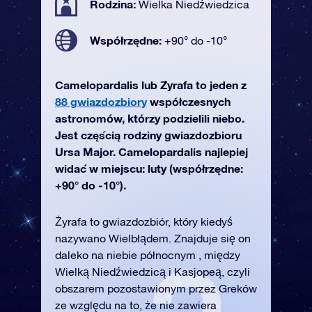
Rodzina:
Wielka Niedźwiedzica
Współrzędne:
+90° do -10°
Camelopardalis lub Żyrafa to jeden z
88 gwiazdozbiory
współczesnych
astronomów, którzy podzielili niebo.
Jest częścią rodziny gwiazdozbioru
Ursa Major. Camelopardalis najlepiej
widać w miejscu: luty (współrzędne:
+90° do -10°).
Żyrafa to gwiazdozbiór, który kiedyś
nazywano Wielbłądem. Znajduje się on
daleko na niebie północnym , między
Wielką Niedźwiedzicą i Kasjopeą, czyli
obszarem pozostawionym przez Greków
ze względu na to, że nie zawiera