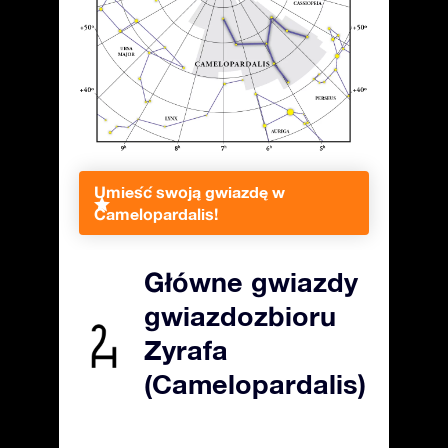
Umieść swoją gwiazdę w
Camelopardalis!
Główne gwiazdy
gwiazdozbioru
Żyrafa
(Camelopardalis)