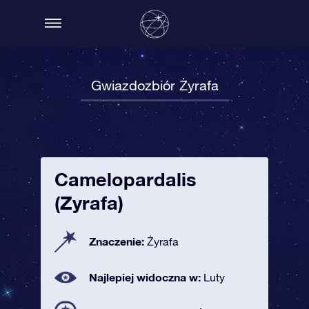
Gwiazdozbiór Żyrafa
Camelopardalis
(Żyrafa)
Znaczenie:
Żyrafa
Najlepiej widoczna w:
Luty