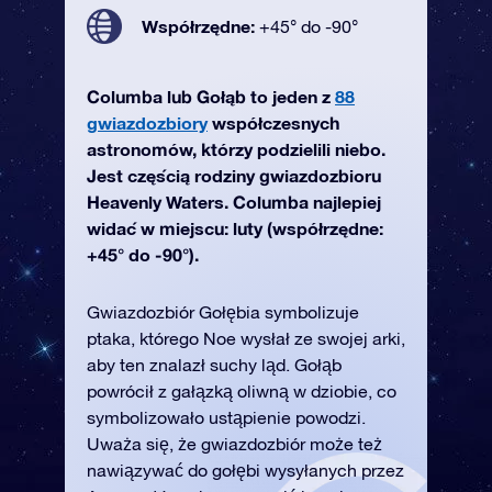
Współrzędne:
+45° do -90°
Columba lub Gołąb to jeden z
88
gwiazdozbiory
współczesnych
astronomów, którzy podzielili niebo.
Jest częścią rodziny gwiazdozbioru
Heavenly Waters. Columba najlepiej
widać w miejscu: luty (współrzędne:
+45° do -90°).
Gwiazdozbiór Gołębia symbolizuje
ptaka, którego Noe wysłał ze swojej arki,
aby ten znalazł suchy ląd. Gołąb
powrócił z gałązką oliwną w dziobie, co
symbolizowało ustąpienie powodzi.
Uważa się, że gwiazdozbiór może też
nawiązywać do gołębi wysyłanych przez