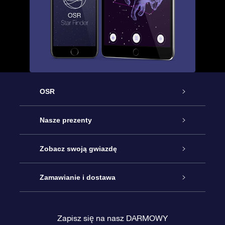
OSR
Obsługa
Nasze prezenty
Kontakt
Podarunek Gwiazda Online
Zobacz swoją gwiazdę
Blog
Pakiet Podarunkowy OSR
Rejestr Gwiazd
Zamawianie i dostawa
Najczęściej zadawane pytania
Prezent Super Star
Aplikacją OSR Star Finder
Logowanie
Zapisz się na nasz DARMOWY