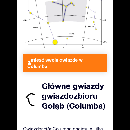
Umieść swoją gwiazdę w
Columba!
Główne gwiazdy
gwiazdozbioru
Gołąb (Columba)
Gwiazdozbiór Columba obejmuje kilka