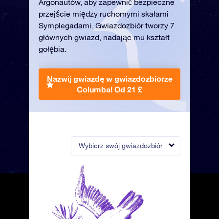
Argonautów, aby zapewnić bezpieczne
przejście między ruchomymi skałami
Symplegadami. Gwiazdozbiór tworzy 7
głównych gwiazd, nadając mu kształt
gołębia.
Nazwij gwiazdę w gwiazdozbiorze
Columba!
Od 21 £
Wybierz swój gwiazdozbiór