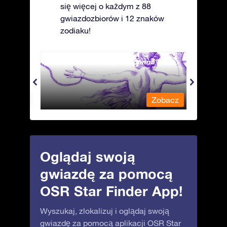
się więcej o każdym z 88
gwiazdozbiorów i 12 znaków
zodiaku!
Andromeda - Związana panna
Antli
obacz
Zobacz
Oglądaj swoją
gwiazdę za pomocą
OSR Star Finder App!
Wyszukaj, zlokalizuj i oglądaj swoją
gwiazdę za pomocą aplikacji OSR Star