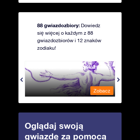
88 gwiazdozbiory:
Dowiedz
się więcej o każdym z 88
gwiazdozbiorów i 12 znaków
zodiaku!
Andromeda - Związana panna
Antli
obacz
Zobacz
Oglądaj swoją
gwiazdę za pomocą