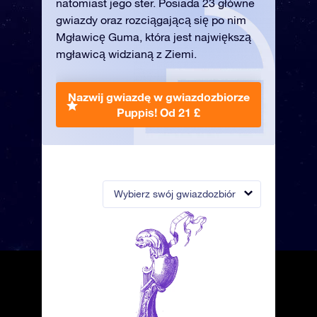
natomiast jego ster. Posiada 23 główne
gwiazdy oraz rozciągającą się po nim
Mgławicę Guma, która jest największą
mgławicą widzianą z Ziemi.
Nazwij gwiazdę w gwiazdozbiorze
Puppis!
Od 21 £
Wybierz swój gwiazdozbiór