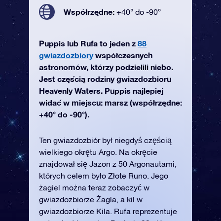
Współrzędne:
+40° do -90°
Puppis lub Rufa to jeden z
88
gwiazdozbiory
współczesnych
astronomów, którzy podzielili niebo.
Jest częścią rodziny gwiazdozbioru
Heavenly Waters. Puppis najlepiej
widać w miejscu: marsz (współrzędne:
+40° do -90°).
Ten gwiazdozbiór był niegdyś częścią
wielkiego okrętu Argo. Na okręcie
znajdował się Jazon z 50 Argonautami,
których celem było Złote Runo. Jego
żagiel można teraz zobaczyć w
gwiazdozbiorze Żagla, a kil w
gwiazdozbiorze Kila. Rufa reprezentuje