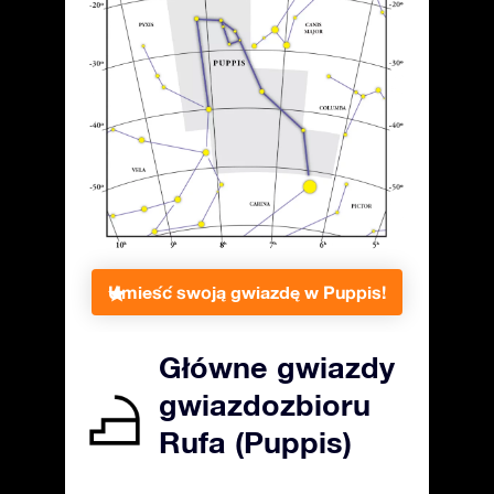
Umieść swoją gwiazdę w Puppis!
Główne gwiazdy
gwiazdozbioru
Rufa (Puppis)