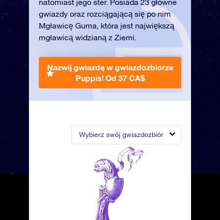
natomiast jego ster. Posiada 23 główne
gwiazdy oraz rozciągającą się po nim
Mgławicę Guma, która jest największą
mgławicą widzianą z Ziemi.
Nazwij gwiazdę w gwiazdozbiorze
Puppis!
Od 37 CA$
Wybierz swój gwiazdozbiór