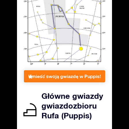
Umieść swoją gwiazdę w Puppis!
Główne gwiazdy
gwiazdozbioru
Rufa (Puppis)