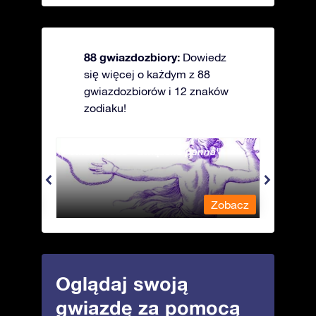
88 gwiazdozbiory:
Dowiedz
się więcej o każdym z 88
gwiazdozbiorów i 12 znaków
zodiaku!
Andromeda - Związana panna
Antli
obacz
Zobacz
Oglądaj swoją
gwiazdę za pomocą