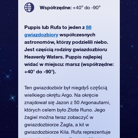
Współrzędne:
+40° do -90°
Puppis lub Rufa to jeden z
88
gwiazdozbiory
współczesnych
astronomów, którzy podzielili niebo.
Jest częścią rodziny gwiazdozbioru
Heavenly Waters. Puppis najlepiej
widać w miejscu: marsz (współrzędne:
+40° do -90°).
Ten gwiazdozbiór był niegdyś częścią
wielkiego okrętu Argo. Na okręcie
znajdował się Jazon z 50 Argonautami,
których celem było Złote Runo. Jego
żagiel można teraz zobaczyć w
gwiazdozbiorze Żagla, a kil w
gwiazdozbiorze Kila. Rufa reprezentuje