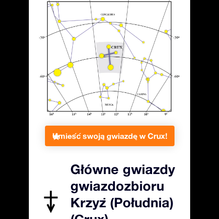
Umieść swoją gwiazdę w Crux!
Główne gwiazdy
gwiazdozbioru
Krzyż (Południa)
(Crux)