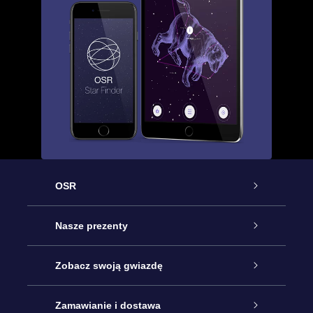
OSR
Obsługa
Nasze prezenty
Kontakt
Podarunek Gwiazda Online
Zobacz swoją gwiazdę
Blog
Pakiet Podarunkowy OSR
Rejestr Gwiazd
Zamawianie i dostawa