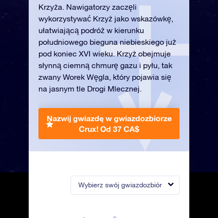
Krzyża. Nawigatorzy zaczęli
wykorzystywać Krzyż jako wskazówkę,
ułatwiającą podróż w kierunku
południowego bieguna niebieskiego już
pod koniec XVI wieku. Krzyż obejmuje
słynną ciemną chmurę gazu i pyłu, tak
zwany Worek Węgla, który pojawia się
na jasnym tle Drogi Mlecznej.
Nazwij gwiazdę w gwiazdozbiorze
Crux!
Od 37 CA$
Wybierz swój gwiazdozbiór