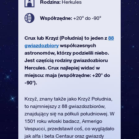
Rodzina:
Herkules
Współrzędne:
+20° do -90°
Crux lub Krzyż (Południa) to jeden z
88
gwiazdozbiory
współczesnych
astronomów, którzy podzielili niebo.
Jest częścią rodziny gwiazdozbioru
Hercules. Crux najlepiej widać w
miejscu: maja (współrzędne: +20° do
-90°).
Krzyż, znany także jako Krzyż Południa,
to najmniejszy z 88 gwiazdozbiorów,
znajdujący się na półkuli południowej. W
1501 roku włoski badacz, Armerigo
Vespucci, przedstawił coś, co wyglądało
jak alfa i beta Centaur oraz gwiazdy