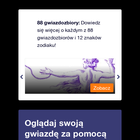
88 gwiazdozbiory:
Dowiedz
się więcej o każdym z 88
gwiazdozbiorów i 12 znaków
zodiaku!
Andromeda - Związana panna
Antli
obacz
Zobacz
Oglądaj swoją
gwiazdę za pomocą