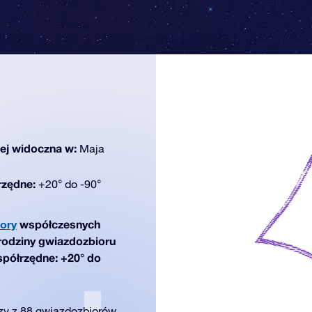
iej widoczna w:
Maja
rzędne:
+20° do -90°
ory
współczesnych
 rodziny gwiazdozbioru
spółrzędne: +20° do
szy z 88 gwiazdozbiorów,