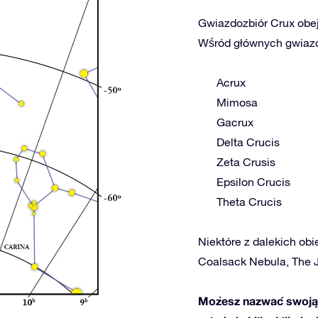
Gwiazdozbiór Crux obej
Wśród głównych gwiazd 
Acrux
Mimosa
Gacrux
Delta Crucis
Zeta Crusis
Epsilon Crucis
Theta Crucis
Niektóre z dalekich obi
Coalsack Nebula, The 
Możesz nazwać swoją 