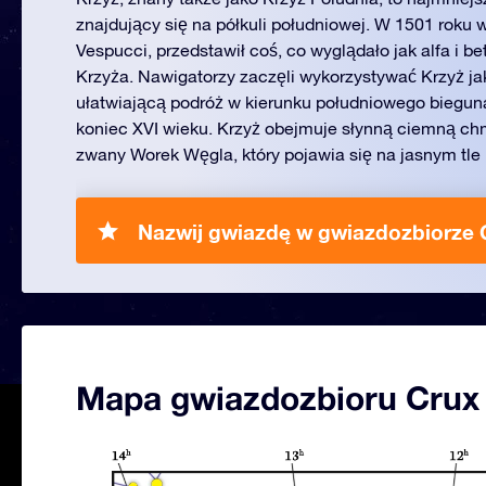
znajdujący się na półkuli południowej. W 1501 roku 
Vespucci, przedstawił coś, co wyglądało jak alfa i b
Krzyża. Nawigatorzy zaczęli wykorzystywać Krzyż j
ułatwiającą podróż w kierunku południowego bieguna
koniec XVI wieku. Krzyż obejmuje słynną ciemną chm
zwany Worek Węgla, który pojawia się na jasnym tle 
Nazwij gwiazdę w gwiazdozbiorze 
Mapa gwiazdozbioru Crux