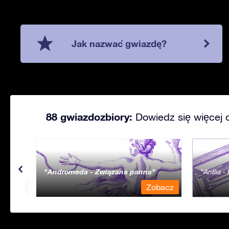
Jak nazwać gwiazdę?
88 gwiazdozbiory:
Dowiedz się więcej 
Andromeda - Związana panna
Antlia 
bacz
Zobacz