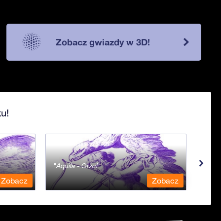
Zobacz gwiazdy w 3D!
u!
Aquila - Orzeł
Aqua
Zobacz
Zobacz