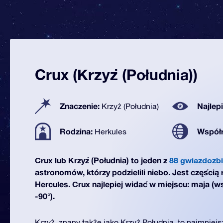
Crux (Krzyż (Południa))
Znaczenie:
Najlep
Krzyż (Południa)
Rodzina:
Współ
Herkules
Crux lub Krzyż (Południa) to jeden z
88 gwiazdozbi
astronomów, którzy podzielili niebo. Jest częścią
Hercules. Crux najlepiej widać w miejscu: maja (w
-90°).
Krzyż, znany także jako Krzyż Południa, to najmniej