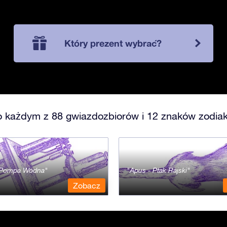
Który prezent wybrać?
o każdym z 88 gwiazdozbiorów i 12 znaków zodiak
- Pompa Wodna
Apus - Ptak Rajski
Zobacz