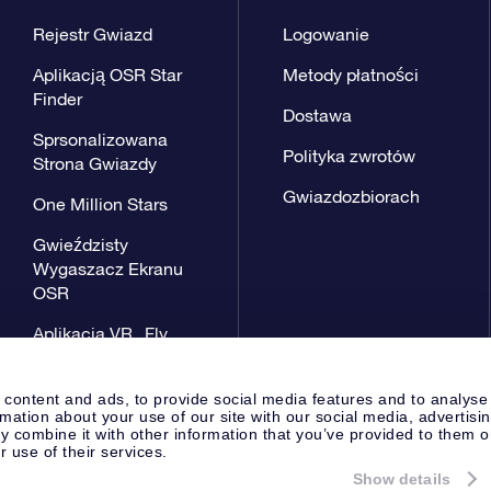
Rejestr Gwiazd
Logowanie
Aplikacją OSR Star
Metody płatności
Finder
Dostawa
Sprsonalizowana
Polityka zwrotów
Strona Gwiazdy
Gwiazdozbiorach
One Million Stars
Gwieździsty
Wygaszacz Ekranu
OSR
Aplikacja VR „Fly
me to the stars”
 content and ads, to provide social media features and to analyse
rmation about your use of our site with our social media, advertisi
 combine it with other information that you’ve provided to them o
r use of their services.
Show details
Strona prasowa
Polityka prywat
Apeldoorn, The Netherlands