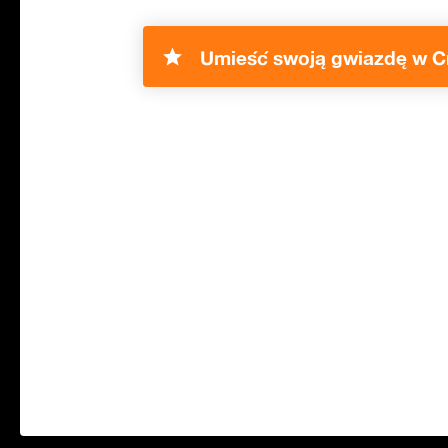
Umieść swoją gwiazdę w C