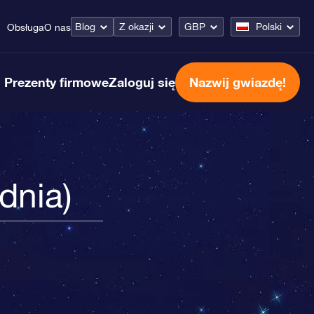
Blog
Z okazji
GBP
Polski
Obsługa
O nas
Prezenty firmowe
Zaloguj się
Nazwij gwiazdę!
dnia)