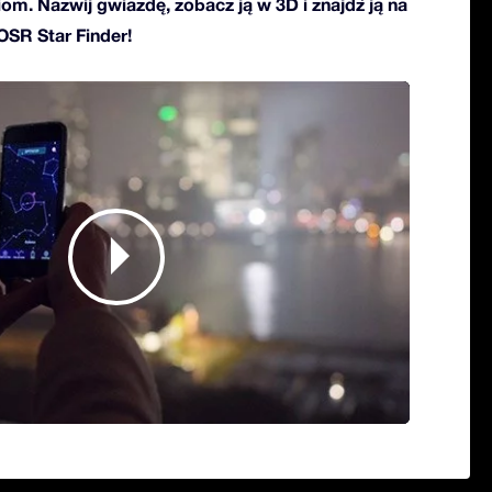
ciom. Nazwij gwiazdę, zobacz ją w 3D i znajdź ją na
 OSR Star Finder!