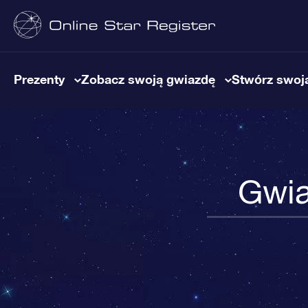
Prezenty
Zobacz swoją gwiazdę
Stwórz swoją
Gwia