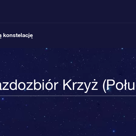
 konstelację
zdozbiór Krzyż (Połu