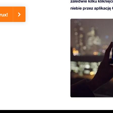
zaledwie kilku kliknię
niebie przez aplikację
rux!