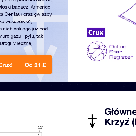
włoski badacz, Armerigo
eta Centaur oraz gwiazdy
ako wskazówkę,
 niebieskiego już pod
urę gazu i pyłu, tak
Drogi Mlecznej.
Crux!
Od 21 £
Główne
Krzyż (