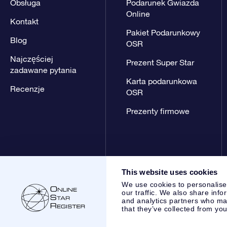
Obsługa
Podarunek Gwiazda
Online
Kontakt
Pakiet Podarunkowy
Blog
OSR
Najczęściej
Prezent Super Star
zadawane pytania
Karta podarunkowa
Recenzje
OSR
Prezenty firmowe
This website uses cookies
We use cookies to personalise
our traffic. We also share info
and analytics partners who may
that they’ve collected from you
Online Star Register BV
- Laan van de Maagd 83, 7324 BT 