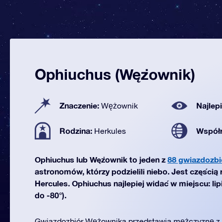
Ophiuchus (Wężownik)
Znaczenie:
Najlep
Wężownik
Rodzina:
Współ
Herkules
Ophiuchus lub Wężownik to jeden z
88 gwiazdozbi
astronomów, którzy podzielili niebo. Jest częścią
Hercules. Ophiuchus najlepiej widać w miejscu: li
do -80°).
Gwiazdozbiór Wężownika przedstawia mężczyznę z