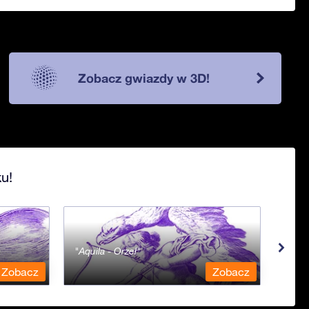
Zobacz gwiazdy w 3D!
u!
Aquila - Orzeł
Aqua
Zobacz
Zobacz