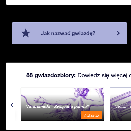
Jak nazwać gwiazdę?
88 gwiazdozbiory:
Dowiedz się więcej 
Andromeda - Związana panna
Antlia 
bacz
Zobacz