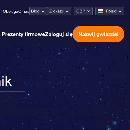
Blog
Z okazji
GBP
Polski
Obsługa
O nas
Prezenty firmowe
Zaloguj się
Nazwij gwiazdę!
ik