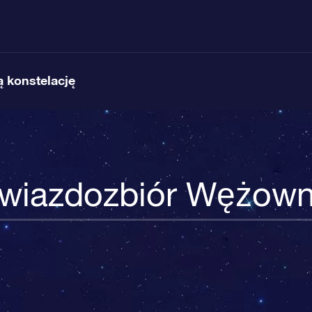
 konstelację
wiazdozbiór Wężown