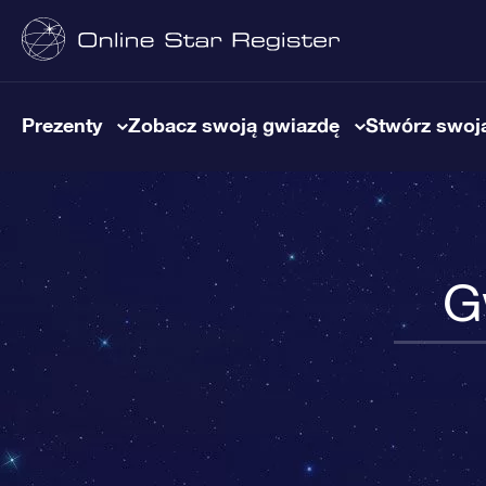
Prezenty
Zobacz swoją gwiazdę
Stwórz swoją
G