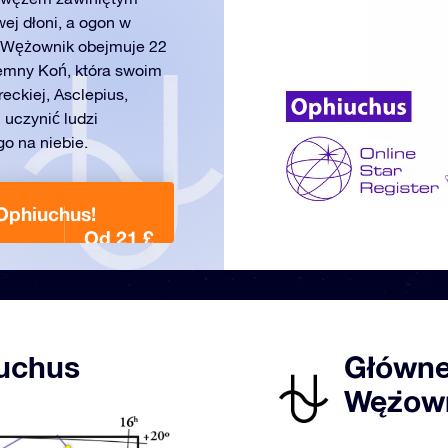
ej dłoni, a ogon w
. Wężownik obejmuje 22
emny Koń, która swoim
eckiej, Asclepius,
i uczynić ludzi
go na niebie.
Ophiuchus!
Od 21 £
uchus
Główne
Wężown