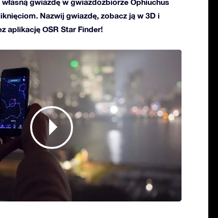
 własną gwiazdę w gwiazdozbiorze Ophiuchus
kliknięciom. Nazwij gwiazdę, zobacz ją w 3D i
ez aplikację OSR Star Finder!