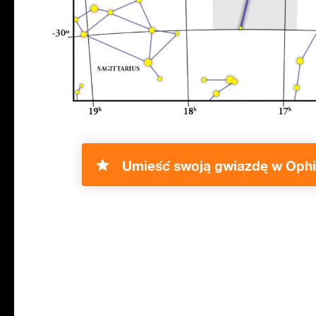
Umieść swoją gwiazdę w Ophi