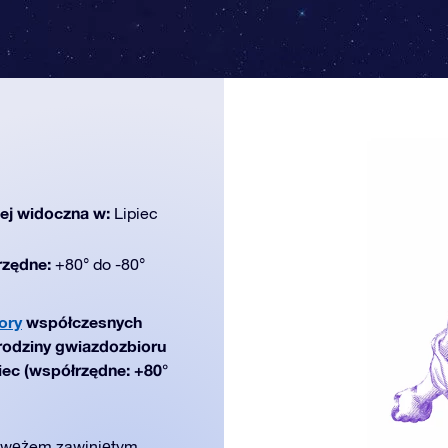
iej widoczna w:
Lipiec
rzędne:
+80° do -80°
ory
współczesnych
 rodziny gwiazdozbioru
piec (współrzędne: +80°
 wężem zawiniętym