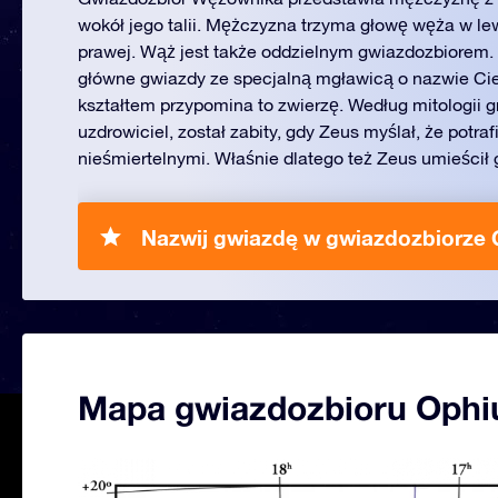
wokół jego talii. Mężczyzna trzyma głowę węża w lew
prawej. Wąż jest także oddzielnym gwiazdozbiorem
główne gwiazdy ze specjalną mgławicą o nazwie Ci
kształtem przypomina to zwierzę. Według mitologii gr
uzdrowiciel, został zabity, gdy Zeus myślał, że potraf
nieśmiertelnymi. Właśnie dlatego też Zeus umieścił 
Nazwij gwiazdę w gwiazdozbiorze 
Mapa gwiazdozbioru Ophi