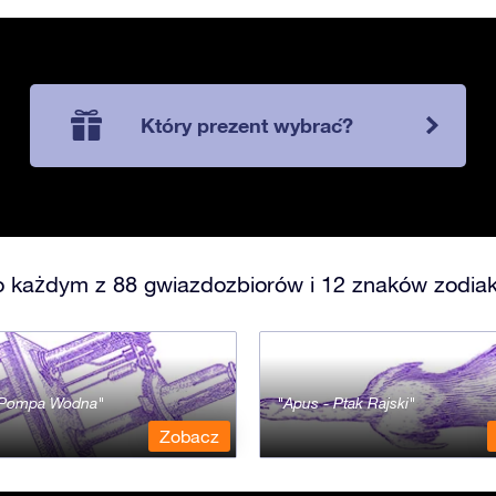
Który prezent wybrać?
o każdym z 88 gwiazdozbiorów i 12 znaków zodiak
- Pompa Wodna
Apus - Ptak Rajski
Zobacz