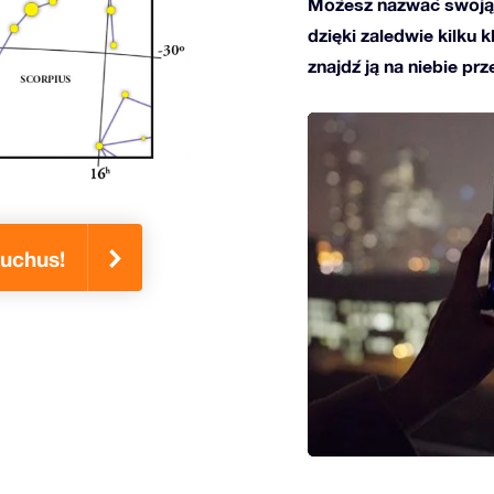
Możesz nazwać swoją
dzięki zaledwie kilku 
znajdź ją na niebie prz
uchus!