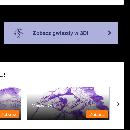
Zobacz gwiazdy w 3D!
u!
Aquila - Orzeł
Aqua
Zobacz
Zobacz