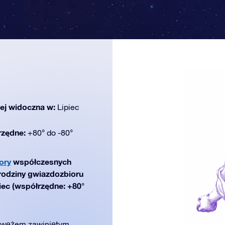
iej widoczna w:
Lipiec
rzędne:
+80° do -80°
ory
współczesnych
 rodziny gwiazdozbioru
piec (współrzędne: +80°
 wężem zawiniętym