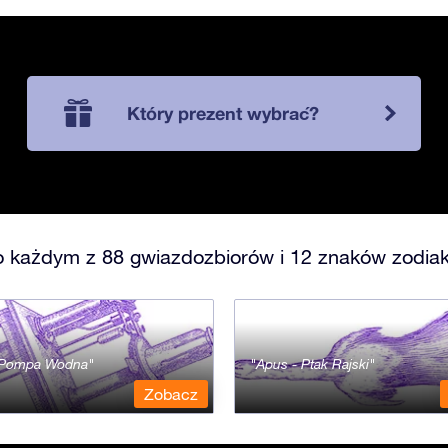
Który prezent wybrać?
o każdym z 88 gwiazdozbiorów i 12 znaków zodiak
- Pompa Wodna
Apus - Ptak Rajski
Zobacz