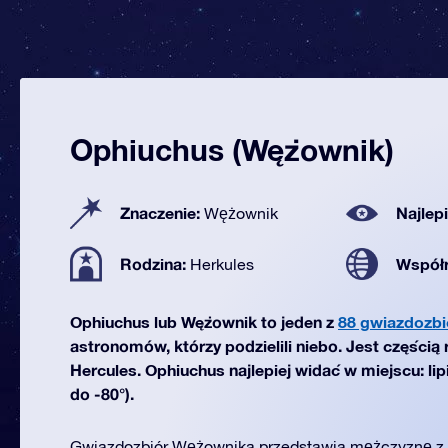
Ophiuchus (Wężownik)
Znaczenie:
Najlep
Wężownik
Rodzina:
Współ
Herkules
Ophiuchus lub Wężownik to jeden z
88 gwiazdozbi
astronomów, którzy podzielili niebo. Jest częścią
Hercules. Ophiuchus najlepiej widać w miejscu: li
do -80°).
Gwiazdozbiór Wężownika przedstawia mężczyznę z