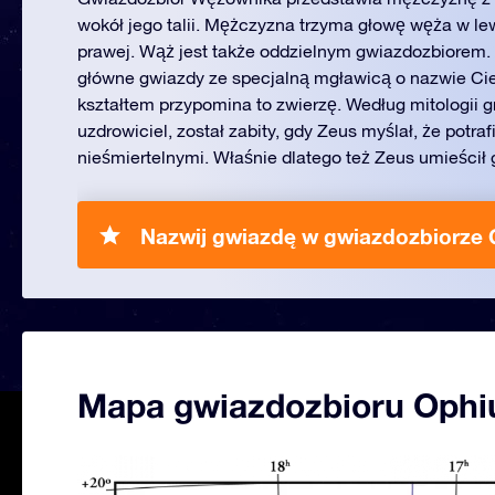
wokół jego talii. Mężczyzna trzyma głowę węża w lew
prawej. Wąż jest także oddzielnym gwiazdozbiorem
główne gwiazdy ze specjalną mgławicą o nazwie Ci
kształtem przypomina to zwierzę. Według mitologii gr
uzdrowiciel, został zabity, gdy Zeus myślał, że potraf
nieśmiertelnymi. Właśnie dlatego też Zeus umieścił 
Nazwij gwiazdę w gwiazdozbiorze 
Mapa gwiazdozbioru Ophi