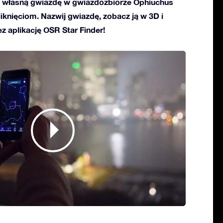
 własną gwiazdę w gwiazdozbiorze Ophiuchus
kliknięciom. Nazwij gwiazdę, zobacz ją w 3D i
ez aplikację OSR Star Finder!