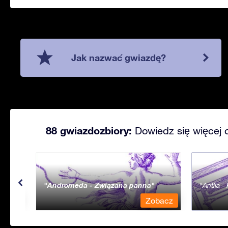
Jak nazwać gwiazdę?
88 gwiazdozbiory:
Dowiedz się więcej 
Andromeda - Związana panna
Antlia 
bacz
Zobacz