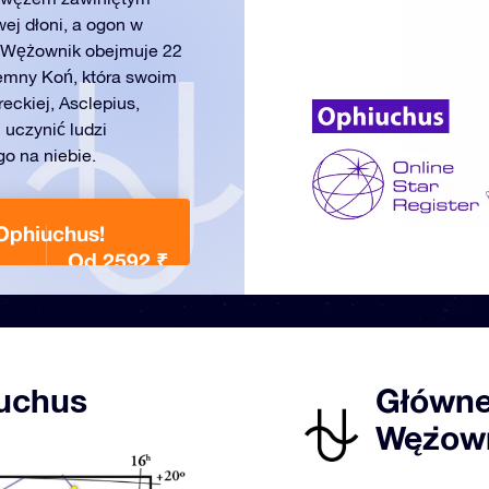
ej dłoni, a ogon w
. Wężownik obejmuje 22
emny Koń, która swoim
eckiej, Asclepius,
i uczynić ludzi
go na niebie.
Ophiuchus!
Od 2592 ₹
uchus
Główne
Wężown