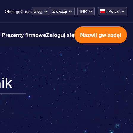
Blog
Z okazji
INR
Polski
Obsługa
O nas
Prezenty firmowe
Zaloguj się
Nazwij gwiazdę!
ik