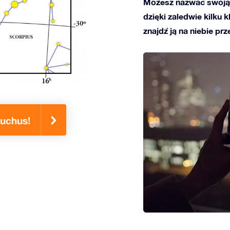
Możesz nazwać swoją
dzięki zaledwie kilku 
znajdź ją na niebie prz
uchus!