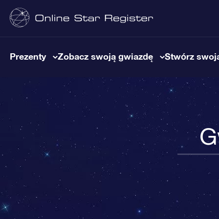
Prezenty
Zobacz swoją gwiazdę
Stwórz swoją
G