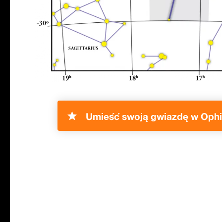
Umieść swoją gwiazdę w Ophi