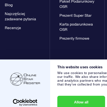
Pakiet Podarunkowy
Blog
OSR
Najczęściej
Prezent Super Star
zadawane pytania
Karta podarunkowa
Recenzje
OSR
Prezenty firmowe
This website uses cookies
We use cookies to personalise
our traffic. We also share info
and analytics partners who may
that they’ve collected from you
Online Star Register BV
- Laan van de Maagd 83, 7324 BT 
,
Obsługa klienta:
help@osr.org
KVK: 60333553, VAT: NL 853
Allow all