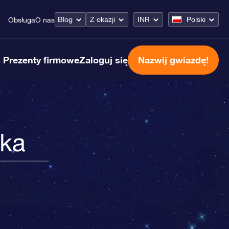
Blog
Z okazji
INR
Polski
Obsługa
O nas
Prezenty firmowe
Zaloguj się
Nazwij gwiazdę!
rka