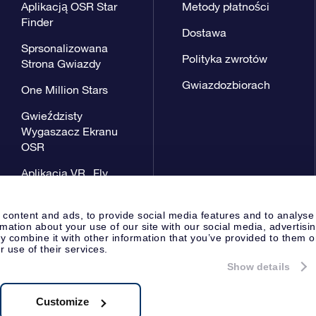
Aplikacją OSR Star
Metody płatności
Finder
Dostawa
Sprsonalizowana
Polityka zwrotów
Strona Gwiazdy
Gwiazdozbiorach
One Million Stars
Gwieździsty
Wygaszacz Ekranu
OSR
Aplikacja VR „Fly
me to the stars”
 content and ads, to provide social media features and to analyse
rmation about your use of our site with our social media, advertisi
 combine it with other information that you’ve provided to them o
r use of their services.
Show details
Strona prasowa
Polityka prywat
Apeldoorn, The Netherlands
8.62.722B01
Customize