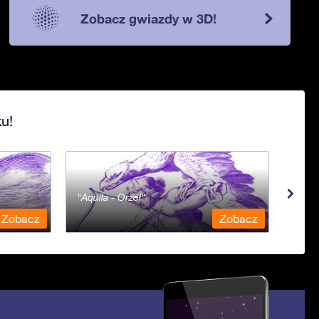
Zobacz gwiazdy w 3D!
u!
Aquila - Orzeł
Aqua
Zobacz
Zobacz