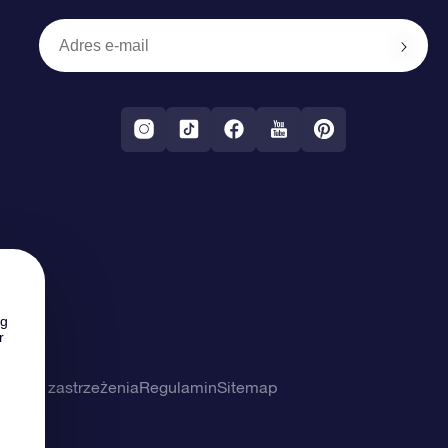
ng
r
ności i zastrzeżenia
Regulamin
Sitemap