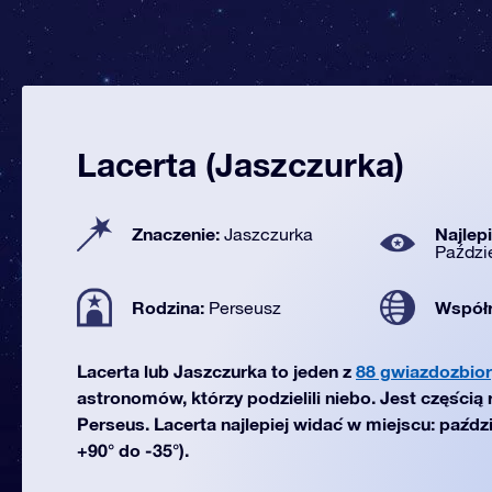
Lacerta (Jaszczurka)
Znaczenie:
Najlep
Jaszczurka
Paździ
Rodzina:
Współ
Perseusz
Lacerta lub Jaszczurka to jeden z
88 gwiazdozbior
astronomów, którzy podzielili niebo. Jest częścią
Perseus. Lacerta najlepiej widać w miejscu: paźdz
+90° do -35°).