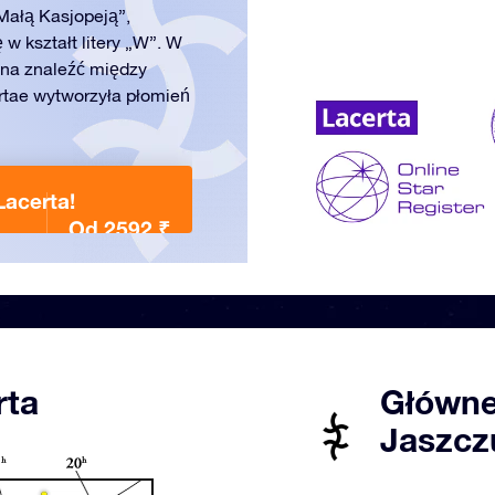
Małą Kasjopeją”,
 w kształt litery „W”. W
żna znaleźć między
rtae wytworzyła płomień
acerta!
Od 2592 ₹
rta
Główne
Jaszcz