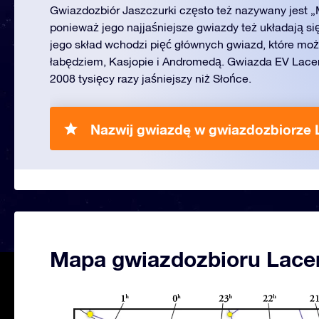
Gwiazdozbiór Jaszczurki często też nazywany jest „
ponieważ jego najjaśniejsze gwiazdy też układają się
jego skład wchodzi pięć głównych gwiazd, które mo
łabędziem, Kasjopie i Andromedą. Gwiazda EV Lace
2008 tysięcy razy jaśniejszy niż Słońce.
Nazwij gwiazdę w gwiazdozbiorze L
Mapa gwiazdozbioru Lace