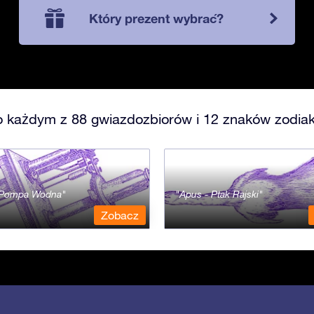
Który prezent wybrać?
o każdym z 88 gwiazdozbiorów i 12 znaków zodiak
- Pompa Wodna
Apus - Ptak Rajski
Zobacz