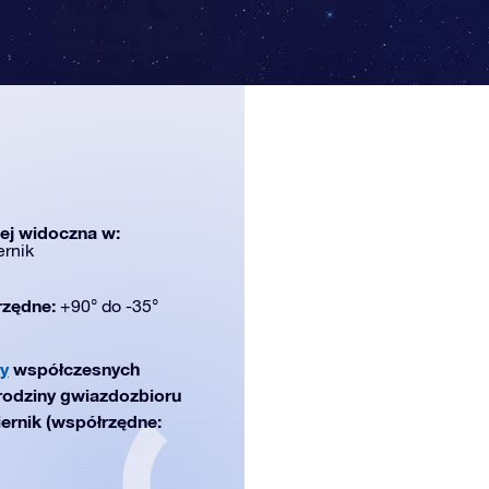
iej widoczna w:
ernik
rzędne:
+90° do -35°
y
współczesnych
 rodziny gwiazdozbioru
iernik (współrzędne: