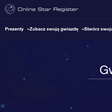
Prezenty
Zobacz swoją gwiazdę
Stwórz swoją
Gw