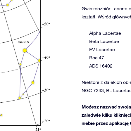
Gwiazdozbiór Lacerta o
kształt. Wśród głównych
Alpha Lacertae
Beta Lacertae
EV Lacertae
Roe 47
ADS 16402
Niektóre z dalekich obi
NGC 7243, BL Lacertae
Możesz nazwać swoją 
zaledwie kilku kliknię
niebie przez aplikację