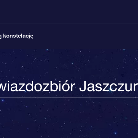
 konstelację
iazdozbiór Jaszczu