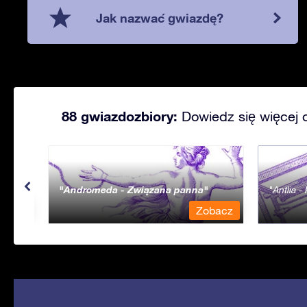
Jak nazwać gwiazdę?
88 gwiazdozbiory:
Dowiedz się więcej 
Andromeda - Związana panna
Antlia 
bacz
Zobacz