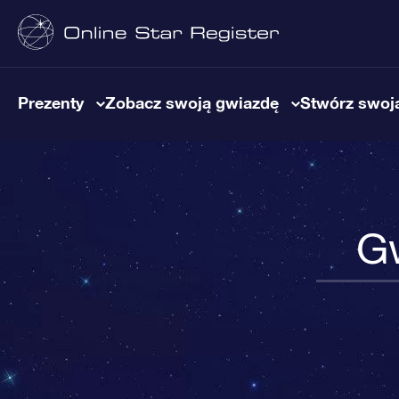
Prezenty
Zobacz swoją gwiazdę
Stwórz swoją
Gw