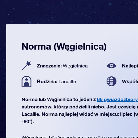
Norma (Węgielnica)
Znaczenie:
Najlep
Węgielnica
Rodzina:
Współ
Lacaille
Norma lub Węgielnica to jeden z
88 gwiazdozbiory
astronomów, którzy podzielili niebo. Jest częścią
Lacaille. Norma najlepiej widać w miejscu: lipiec 
-90°).
Węgielnica, będąca jednym z narzędzi mechanicznyc