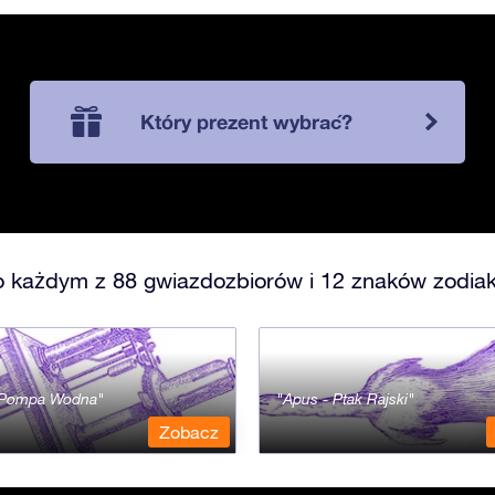
Który prezent wybrać?
o każdym z 88 gwiazdozbiorów i 12 znaków zodiak
- Pompa Wodna
Apus - Ptak Rajski
Zobacz