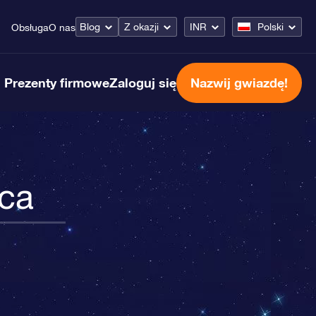
Blog
Z okazji
INR
Polski
Obsługa
O nas
Prezenty firmowe
Zaloguj się
Nazwij gwiazdę!
ica