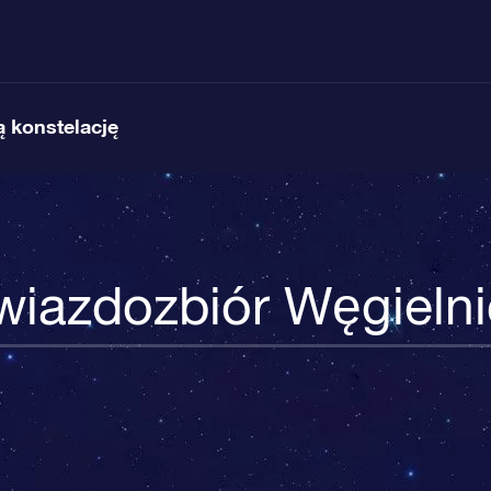
 konstelację
iazdozbiór Węgieln