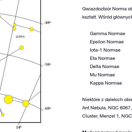
Gwiazdozbiór Norma obe
kształt. Wśród głównych
Gamma Normae
Epsilon Normae
Iota-1 Normae
Eta Normae
Delta Normae
Mu Normae
Kappa Normae
Niektóre z dalekich obi
Ant Nebula, NGC 6067,
Cluster, Menzel 1, NGC