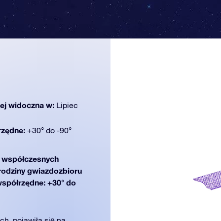
iej widoczna w:
Lipiec
rzędne:
+30° do -90°
współczesnych
 rodziny gwiazdozbioru
(współrzędne: +30° do
h, pojawiła się na