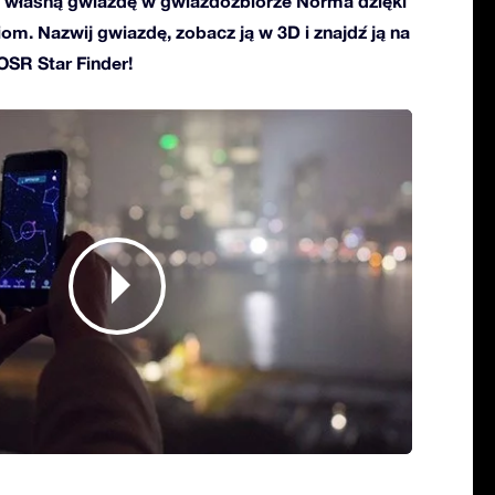
własną gwiazdę w gwiazdozbiorze Norma dzięki
ciom. Nazwij gwiazdę, zobacz ją w 3D i znajdź ją na
 OSR Star Finder!