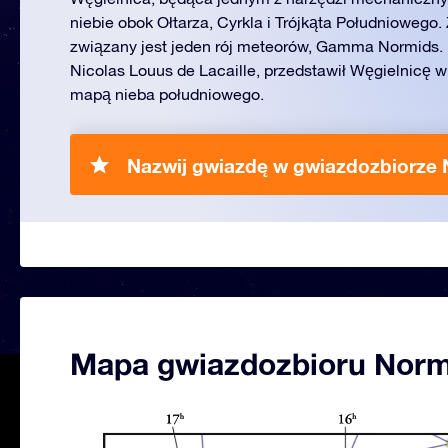
niebie obok Ołtarza, Cyrkla i Trójkąta Południowego
związany jest jeden rój meteorów, Gamma Normids. 
Nicolas Louus de Lacaille, przedstawił Węgielnicę w 
mapą nieba południowego.
Nazwij gwiazdę w gwiazdozbiorze 
Mapa gwiazdozbioru Nor