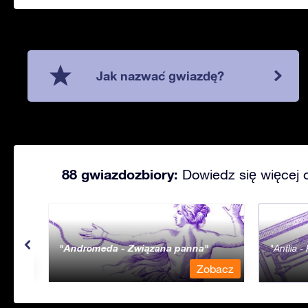
Jak nazwać gwiazdę?
88 gwiazdozbiory:
Dowiedz się więcej 
Andromeda - Związana panna
Antlia 
bacz
Zobacz