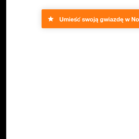
Umieść swoją gwiazdę w No