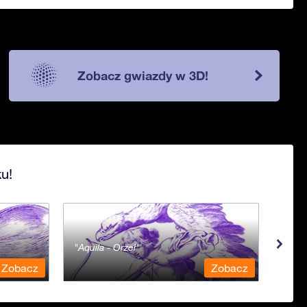
Zobacz gwiazdy w 3D!
u!
Aquila - Orzeł
Aqua
Zobacz
Zobacz