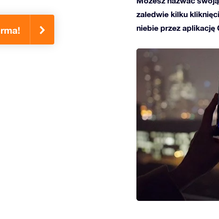
Możesz nazwać swoją 
zaledwie kilku kliknię
niebie przez aplikację
rma!