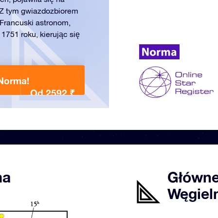
. Z tym gwiazdozbiorem
Francuski astronom,
1751 roku, kierując się
Norma!
Od 2592 ₹
ma
Główne
Węgiel