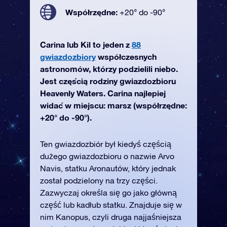
Współrzędne:
+20° do -90°
Carina lub Kil to jeden z
88
gwiazdozbiory
współczesnych
astronomów, którzy podzielili niebo.
Jest częścią rodziny gwiazdozbioru
Heavenly Waters. Carina najlepiej
widać w miejscu: marsz (współrzędne:
+20° do -90°).
Ten gwiazdozbiór był kiedyś częścią
dużego gwiazdozbioru o nazwie Arvo
Navis, statku Aronautów, który jednak
został podzielony na trzy części.
Zazwyczaj określa się go jako główną
część lub kadłub statku. Znajduje się w
nim Kanopus, czyli druga najjaśniejsza