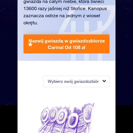
gwiazda na całym niebie, która świeci
13600 razy jaśniej niż Słońce. Kanopus
zaznacza ostrze na jednym z wioseł
okrętu.
Nazwij gwiazdę w gwiazdozbiorze
Carina!
Od 108 zł
Wybierz swój gwiazdozbiór