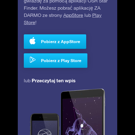
gwiazdę za pomocą aplikacji OSR Star
Finder. Możesz pobrać aplikację ZA
DARMO ze strony
AppStore
lub
Play
Store
!
Pobierz z AppStore
Pobierz z Play Store
Przeczytaj ten wpis
lub