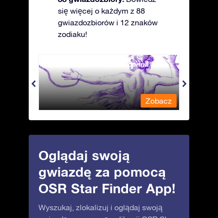
się więcej o każdym z 88
gwiazdozbiorów i 12 znaków
zodiaku!
Andromeda - Związana panna
Antli
obacz
Zobacz
Oglądaj swoją
gwiazdę za pomocą
OSR Star Finder App!
Wyszukaj, zlokalizuj i oglądaj swoją