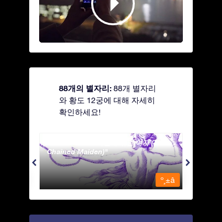
88개의 별자리:
88개 별자리
와 황도 12궁에 대해 자세히
확인하세요!
Andromeda - 사슬에 묶인 여자 (The
Antli
Chained Maiden)
º¸±â
º¸±â