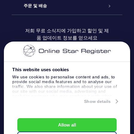
블로그
OSR 선물 팩
Star Register
주문 및 배송
자주 묻는 질문들
OSR Star Finder 앱
Super Star Gift
고객 로그인
저희 무료 소식지에 가입하고 할인 및 제
품 업데이트 정보를 얻으세요
OSR 상품권
후기
맞춤 별 페이지
결제 정보
기업 선물
One Million Stars
배송 정보
This website uses cookies
OSR 스타세이버
환불 정책
We use cookies to personalise content and ads, to
provide social media features and to analyse our
traffic. We also share information about your use of
Fly me to the stars VR 앱
our site with our social media, advertising and
별자리
analytics partners who may combine it with other
information that you’ve provided to them or that
Show details
they’ve collected from your use of their services.
Online Star Register BV
- Laan van de Maagd
83, 7324 BT Apeldoorn, The Netherlands
고객 서비스:
help@osr.org
Allow all
KVK: 60333553, VAT: NL 8538.62.722B01