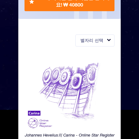
요!
₩ 40800
별자리 선택
Johannes Hevelius의 Carina - Online Star Register