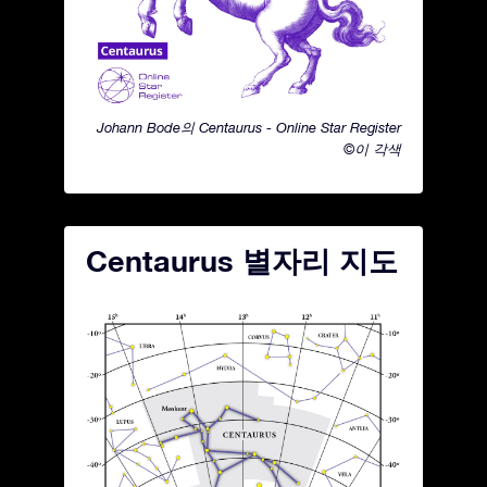
Johann Bode의 Centaurus - Online Star Register
©이 각색
Centaurus 별자리 지도