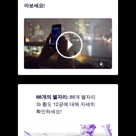
아보세요!
88개의 별자리:
88개 별자리
와 황도 12궁에 대해 자세히
확인하세요!
Andromeda - 사슬에 묶인 여자 (The
Antli
Chained Maiden)