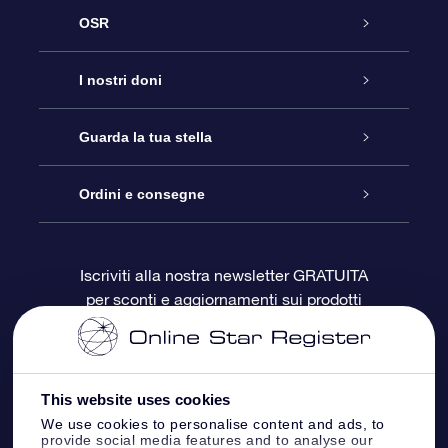
OSR
Assistenza
I nostri doni
Contattaci
Online Star Gift
Guarda la tua stella
Blog
Pacchetto regalo OSR
Registro stellare
Ordini e consegne
Domande frequenti
Super Star Gift
App OSR Star Finder
Login Cliente
Iscriviti alla nostra newsletter GRATUITA
per sconti e aggiornamenti sui prodotti
OSR Recensioni
Gift Card OSR
Star Page personalizzata
Informazioni di Pagamento
Doni aziendali
One Million Stars
Informazioni di Spedizione
This website uses cookies
OSR Starsaver
Politica di reso
We use cookies to personalise content and ads, to
provide social media features and to analyse our