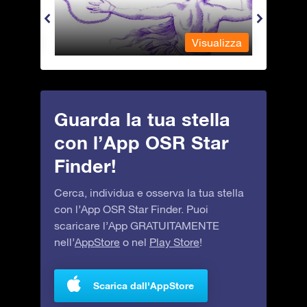
alizza
Visualizza
Guarda la tua stella
con l’App OSR Star
Finder!
Cerca, individua e osserva la tua stella
con l’App OSR Star Finder. Puoi
scaricare l’App GRATUITAMENTE
nell’
AppStore
o nel
Play Store
!
Scarica dall'AppStore