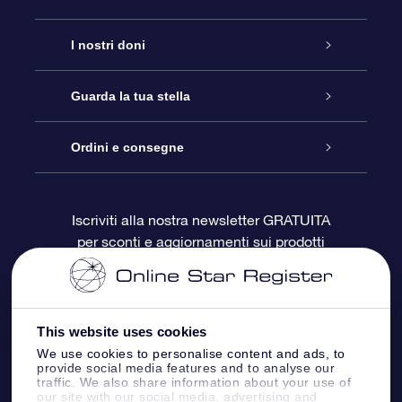
Assistenza
I nostri doni
Contattaci
Online Star Gift
Guarda la tua stella
Blog
Pacchetto regalo OSR
Registro stellare
Ordini e consegne
Domande frequenti
Super Star Gift
App OSR Star Finder
Login Cliente
Iscriviti alla nostra newsletter GRATUITA
per sconti e aggiornamenti sui prodotti
OSR Recensioni
Gift Card OSR
Star Page personalizzata
Informazioni di Pagamento
Doni aziendali
One Million Stars
Informazioni di Spedizione
This website uses cookies
OSR Starsaver
Politica di reso
We use cookies to personalise content and ads, to
provide social media features and to analyse our
traffic. We also share information about your use of
our site with our social media, advertising and
App VR ‘Fly me to the stars’
Costellazioni