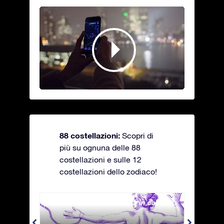
88 costellazioni:
Scopri di
più su ognuna delle 88
costellazioni e sulle 12
costellazioni dello zodiaco!
Andromeda - La fanciulla in catene
Antli