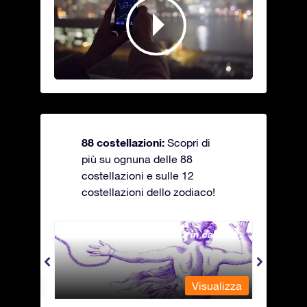
88 costellazioni:
Scopri di
più su ognuna delle 88
costellazioni e sulle 12
costellazioni dello zodiaco!
Andromeda - La fanciulla in catene
Antli
alizza
Visualizza