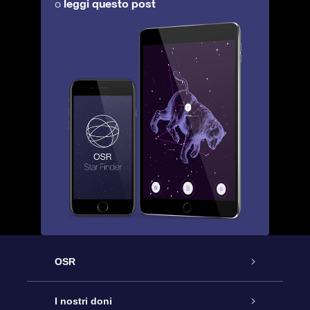
leggi questo post
o
OSR
Assistenza
I nostri doni