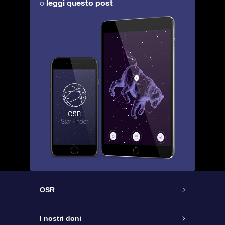
leggi questo post
o
OSR
Assistenza
I nostri doni