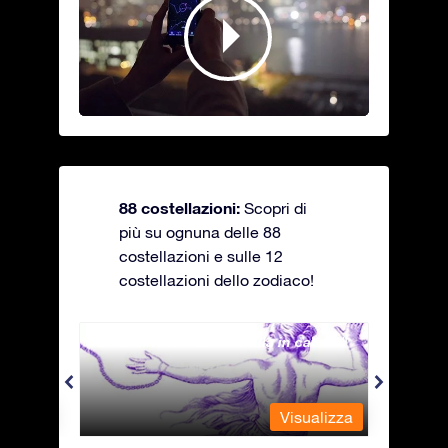
88 costellazioni:
Scopri di
più su ognuna delle 88
costellazioni e sulle 12
costellazioni dello zodiaco!
Andromeda - La fanciulla in catene
Antli
alizza
Visualizza