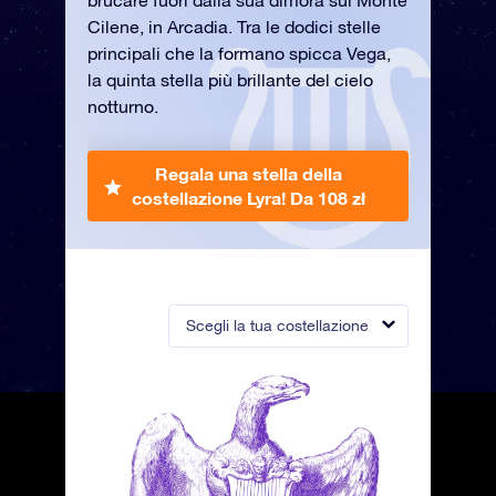
brucare fuori dalla sua dimora sul Monte
Cilene, in Arcadia. Tra le dodici stelle
principali che la formano spicca Vega,
la quinta stella più brillante del cielo
notturno.
Regala una stella della
costellazione Lyra!
Da 108 zł
Scegli la tua costellazione