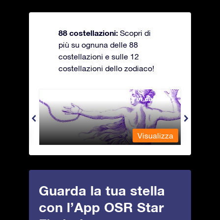
88 costellazioni:
Scopri di
più su ognuna delle 88
costellazioni e sulle 12
costellazioni dello zodiaco!
Andromeda - La fanciulla in catene
Antli
alizza
Visualizza
Guarda la tua stella
con l’App OSR Star