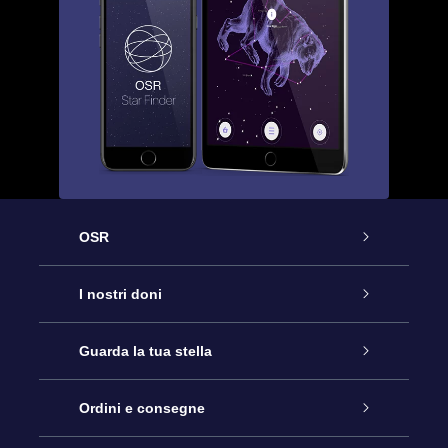
OSR
Assistenza
I nostri doni
Contattaci
Online Star Gift
Guarda la tua stella
Blog
Pacchetto regalo OSR
Registro stellare
Ordini e consegne