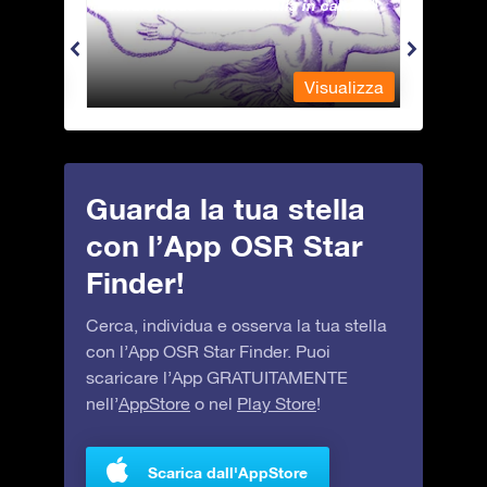
Andromeda - La fanciulla in catene
Antli
alizza
Visualizza
Guarda la tua stella
con l’App OSR Star
Finder!
Cerca, individua e osserva la tua stella
con l’App OSR Star Finder. Puoi
scaricare l’App GRATUITAMENTE
nell’
AppStore
o nel
Play Store
!
Scarica dall'AppStore