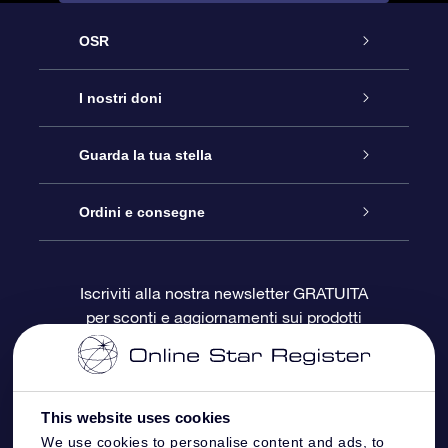
OSR
Assistenza
I nostri doni
Contattaci
Online Star Gift
Guarda la tua stella
Blog
Pacchetto regalo OSR
Registro stellare
Ordini e consegne
Domande frequenti
Super Star Gift
App OSR Star Finder
Login Cliente
Iscriviti alla nostra newsletter GRATUITA
per sconti e aggiornamenti sui prodotti
OSR Recensioni
Gift Card OSR
Star Page personalizzata
Informazioni di Pagamento
Doni aziendali
One Million Stars
Informazioni di Spedizione
This website uses cookies
OSR Starsaver
Politica di reso
We use cookies to personalise content and ads, to