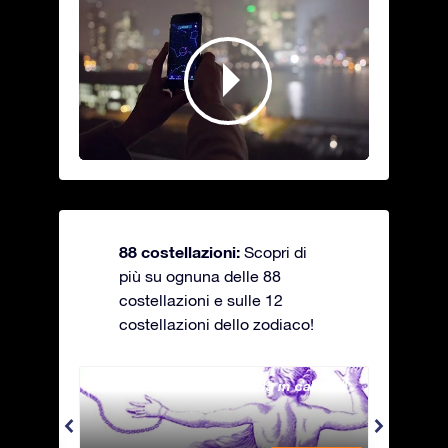
88 costellazioni:
Scopri di
più su ognuna delle 88
costellazioni e sulle 12
costellazioni dello zodiaco!
Andromeda - La fanciulla in catene
Antli