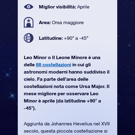
Miglior visibilità:
Aprile
Area:
Orsa maggiore
Latitudine:
+90° a -45°
Leo Minor o Il Leone Minore è una
delle
88 costellazioni
in cui gli
astronomi moderni hanno suddiviso il
cielo. Fa parte dell’area delle
costellazioni nota come Ursa Major. Il
mese migliore per osservare Leo
Minor è aprile (da latitudine +90° a
-45°).
Aggiunta da Johannes Hevelius nel XVII
secolo, questa piccola costellazione si