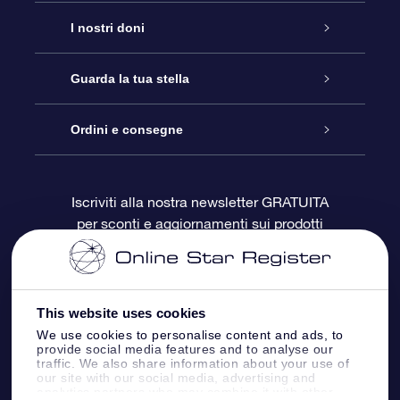
Assistenza
I nostri doni
Contattaci
Online Star Gift
Guarda la tua stella
Blog
Pacchetto regalo OSR
Registro stellare
Ordini e consegne
Domande frequenti
Super Star Gift
App OSR Star Finder
Login Cliente
Iscriviti alla nostra newsletter GRATUITA
per sconti e aggiornamenti sui prodotti
OSR Recensioni
Gift Card OSR
Star Page personalizzata
Informazioni di Pagamento
Doni aziendali
One Million Stars
Informazioni di Spedizione
This website uses cookies
OSR Starsaver
Politica di reso
We use cookies to personalise content and ads, to
provide social media features and to analyse our
traffic. We also share information about your use of
our site with our social media, advertising and
App VR ‘Fly me to the stars’
Costellazioni
analytics partners who may combine it with other