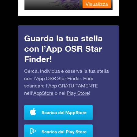
alizza
Visualizza
Guarda la tua stella
con l’App OSR Star
Finder!
Cerca, individua e osserva la tua stella
con l’App OSR Star Finder. Puoi
scaricare l’App GRATUITAMENTE
nell’
AppStore
o nel
Play Store
!
Scarica dall'AppStore
Scarica dal Play Store