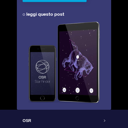
leggi questo post
o
OSR