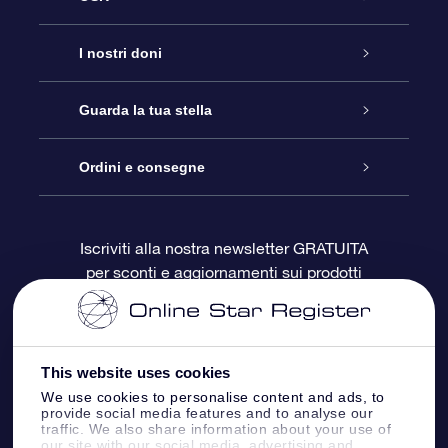
Assistenza
I nostri doni
Contattaci
Online Star Gift
Guarda la tua stella
Blog
Pacchetto regalo OSR
Registro stellare
Ordini e consegne
Domande frequenti
Super Star Gift
App OSR Star Finder
Login Cliente
Iscriviti alla nostra newsletter GRATUITA
per sconti e aggiornamenti sui prodotti
OSR Recensioni
Gift Card OSR
Star Page personalizzata
Informazioni di Pagamento
Doni aziendali
One Million Stars
Informazioni di Spedizione
This website uses cookies
OSR Starsaver
Politica di reso
We use cookies to personalise content and ads, to
provide social media features and to analyse our
traffic. We also share information about your use of
our site with our social media, advertising and
App VR ‘Fly me to the stars’
Costellazioni