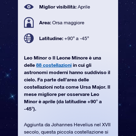
Miglior visibilità:
Aprile
Area:
Orsa maggiore
Latitudine:
+90° a -45°
Leo Minor o Il Leone Minore è una
delle
88 costellazioni
in cui gli
astronomi moderni hanno suddiviso il
cielo. Fa parte dell’area delle
costellazioni nota come Ursa Major. Il
mese migliore per osservare Leo
Minor è aprile (da latitudine +90° a
-45°).
Aggiunta da Johannes Hevelius nel XVII
secolo, questa piccola costellazione si