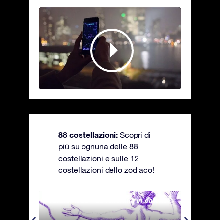
88 costellazioni:
Scopri di
più su ognuna delle 88
costellazioni e sulle 12
costellazioni dello zodiaco!
Andromeda - La fanciulla in catene
Antli