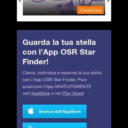
alizza
Visualizza
Guarda la tua stella
con l’App OSR Star
Finder!
Cerca, individua e osserva la tua stella
con l’App OSR Star Finder. Puoi
scaricare l’App GRATUITAMENTE
nell’
AppStore
o nel
Play Store
!
Scarica dall'AppStore