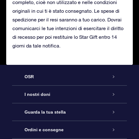
completo, cioè non utilizzato e nelle condizioni
originali in cui ti è stato consegnato. Le spese di
spedizione per il resi saranno a tuo carico. Dovrai
comunicarci le tue intenzioni di esercitare il diritto
di recesso per poi restituire lo Star Gift entro 14
giorni da tale notifica.
OSR
Assistenza
I nostri doni
Contattaci
Online Star Gift
Guarda la tua stella
Blog
Pacchetto regalo OSR
Registro stellare
Ordini e consegne