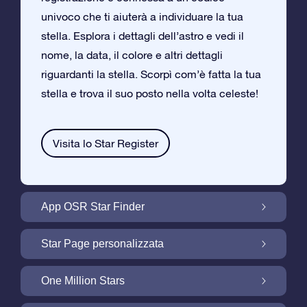
univoco che ti aiuterà a individuare la tua
stella. Esplora i dettagli dell’astro e vedi il
nome, la data, il colore e altri dettagli
riguardanti la stella. Scorpì com’è fatta la tua
stella e trova il suo posto nella volta celeste!
Visita lo Star Register
App OSR Star Finder
Trova la tua Stella nella Volta Celeste con
Star Page personalizzata
l’App OSR Star Finder
Personalizza il tuo Regalo Stellare con la
One Million Stars
Star Page gratuita