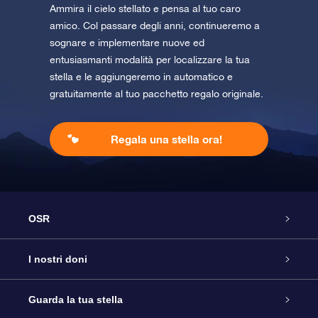
Ammira il cielo stellato e pensa al tuo caro
amico. Col passare degli anni, continueremo a
sognare e implementare nuove ed
entusiasmanti modalità per localizzare la tua
stella e le aggiungeremo in automatico e
gratuitamente al tuo pacchetto regalo originale.
Regala una stella ora!
OSR
Assistenza
I nostri doni
Contattaci
Online Star Gift
Guarda la tua stella