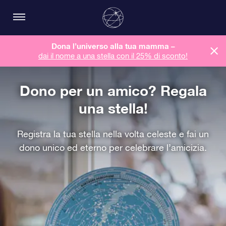
Dona l’universo alla tua mamma –
dai il nome a una stella con il 25% di sconto!
Dono per un amico? Regala
una stella!
Registra la tua stella nella volta celeste e fai un
dono unico ed eterno per celebrare l’amicizia.