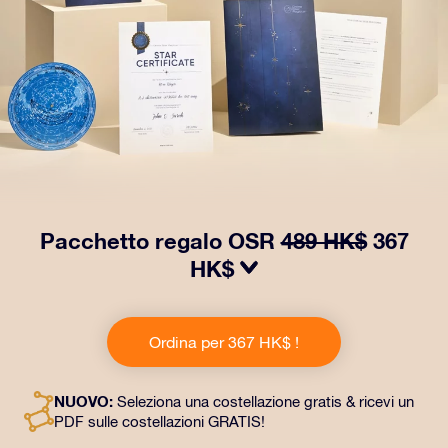
Pacchetto regalo OSR
489 HK$
367
HK$
Regala occhi che brillano con il nostro pacchetto
regalo OSR! Questo dono comprende una splendida
Ordina per 367 HK$ !
busta e documenti personalizzati inviati a un indirizzo
di tua scelta, oltre a documenti digitali e all’uso gratuito
delle nostre app. È un modo magico per fare un regalo
NUOVO:
Seleziona una costellazione gratis & ricevi un
eterno ad amici e persone care.
PDF sulle costellazioni GRATIS!