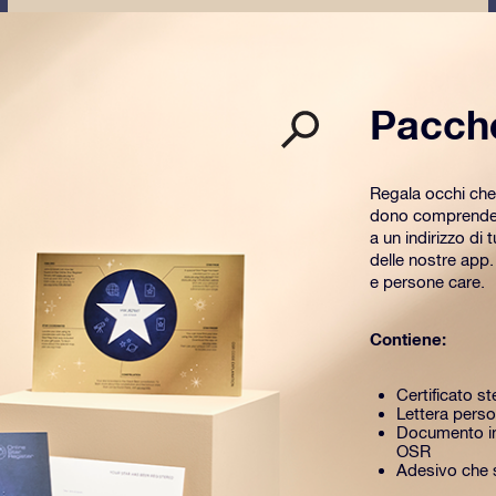
Pacch
Regala occhi che
dono comprende u
a un indirizzo di 
delle nostre app
e persone care.
Contiene:
Certificato st
Lettera perso
Documento in
OSR
Adesivo che si