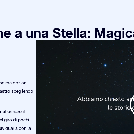
e a una Stella: Magic
issime opzioni
o astro scegliendo
 affermare il
el giro di pochi
dividuarla con la