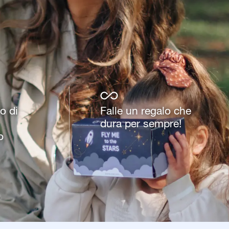
o di
Falle un regalo che
dura per sempre!
o