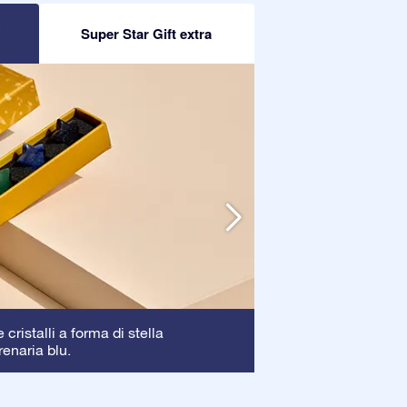
R
Super Star Gift extra
Cornice
cristalli a forma di stella
: La corni
renaria blu.
garantendo una pe