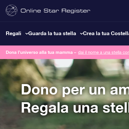
Regali
Guarda la tua stella
Crea la tua Costel
Dona l’universo alla tua mamma –
dai il nome a una stella co
Dono per un a
Regala una stel