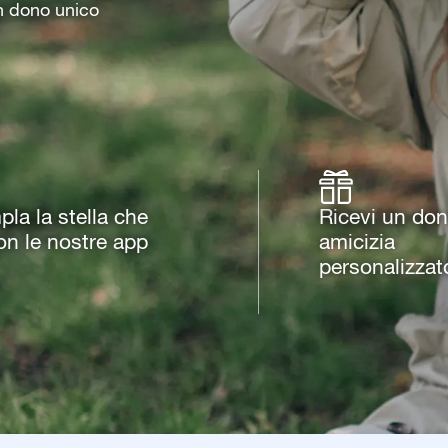
un dono unico
la la stella che
Ricevi un don
con le nostre app
amicizia
personalizzat