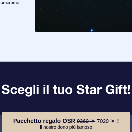
e creeremo
Scegli il tuo Star Gift!
Pacchetto regalo OSR
!
9360 ￥
7020 ￥
Il nostro dono più famoso