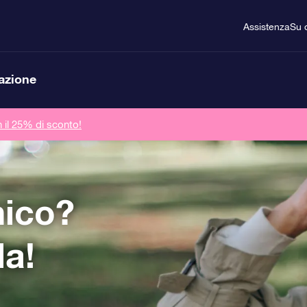
Assistenza
Su d
lazione
n il 25% di sconto!
mico?
la!