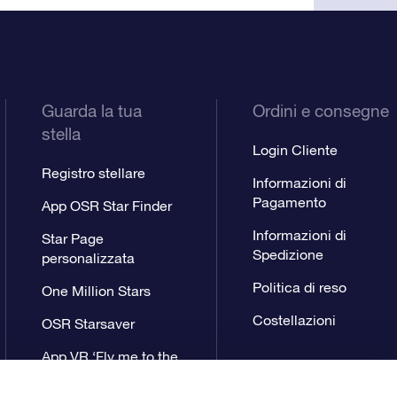
Guarda la tua
Ordini e consegne
stella
Login Cliente
Registro stellare
Informazioni di
Pagamento
App OSR Star Finder
Informazioni di
Star Page
Spedizione
personalizzata
Politica di reso
One Million Stars
Costellazioni
OSR Starsaver
App VR ‘Fly me to the
stars’