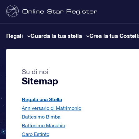
Regali
Guarda la tua stella
Crea la tua Costel
Su di noi
Sitemap
Regala una Stella
Anniversario di Matrimonio
Battesimo Bimba
Battesimo Maschio
Caro Estinto