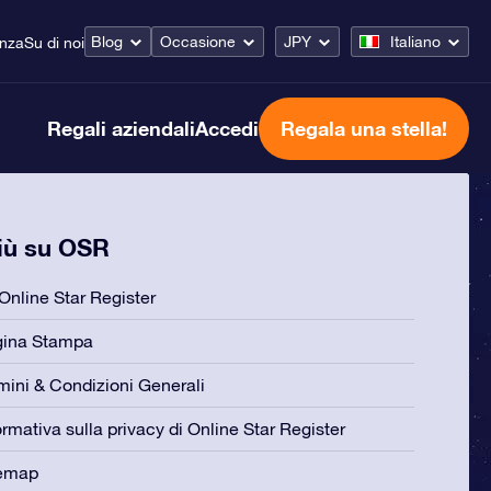
Blog
Occasione
JPY
Italiano
enza
Su di noi
Regali aziendali
Accedi
Regala una stella!
più su OSR
Online Star Register
gina Stampa
mini & Condizioni Generali
ormativa sulla privacy di Online Star Register
temap