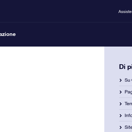
Assist
lazione
Di 
Su 
Pa
Ter
Inf
Si