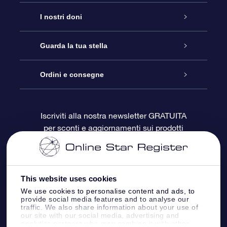
Assistenza
I nostri doni
Contattaci
Online Star Gift
Guarda la tua stella
Blog
Pacchetto regalo OSR
Registro stellare
Ordini e consegne
Domande frequenti
Super Star Gift
App OSR Star Finder
Login Cliente
Iscriviti alla nostra newsletter GRATUITA
per sconti e aggiornamenti sui prodotti
OSR Recensioni
Gift Card OSR
Star Page personalizzata
Informazioni di Pagamento
Doni aziendali
One Million Stars
Informazioni di Spedizione
This website uses cookies
OSR Starsaver
Politica di reso
We use cookies to personalise content and ads, to
provide social media features and to analyse our
traffic. We also share information about your use of
our site with our social media, advertising and
App VR ‘Fly me to the stars’
Costellazioni
analytics partners who may combine it with other