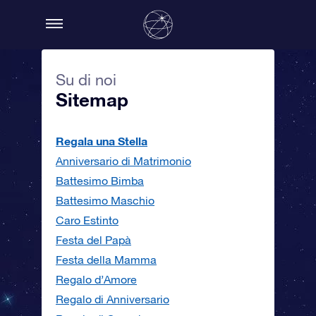
Su di noi
Sitemap
Regala una Stella
Anniversario di Matrimonio
Battesimo Bimba
Battesimo Maschio
Caro Estinto
Festa del Papà
Festa della Mamma
Regalo d’Amore
Regalo di Anniversario