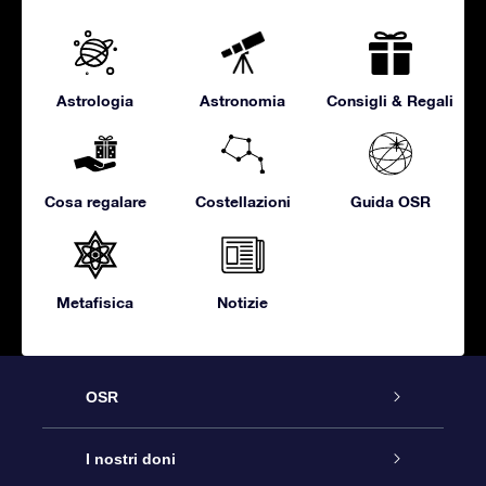
Astrologia
Astronomia
Consigli & Regali
Cosa regalare
Costellazioni
Guida OSR
Metafisica
Notizie
OSR
Assistenza
I nostri doni