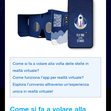
Come si fa a volare alla volta delle stelle in
realtà virtuale?
Come funziona l’app per realtà virtuale?
Esplora l’universo attraverso un’esperienza
unica in realtà virtuale!
Come si fa a volare alla