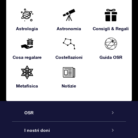
Astrologia
Astronomia
Consigli & Regali
Cosa regalare
Costellazioni
Guida OSR
Metafisica
Notizie
OSR
Assistenza
I nostri doni