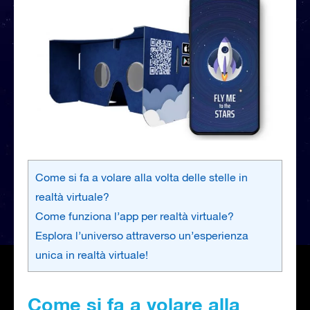
Come si fa a volare alla volta delle stelle in
realtà virtuale?
Come funziona l’app per realtà virtuale?
Esplora l’universo attraverso un’esperienza
unica in realtà virtuale!
Come si fa a volare alla