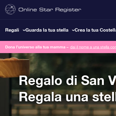
Regali
Guarda la tua stella
Crea la tua Costel
Dona l’universo alla tua mamma –
dai il nome a una stella co
Regalo di San V
Regala una stel