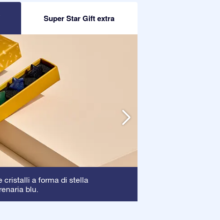
R
Super Star Gift extra
Cornice
cristalli a forma di stella
: La corni
renaria blu.
garantendo una pe