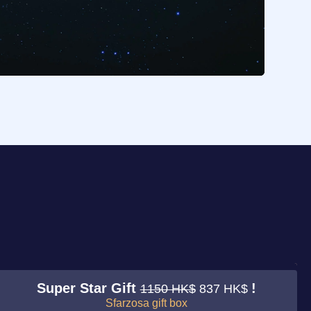
Super Star Gift
!
1150 HK$
837 HK$
Sfarzosa gift box