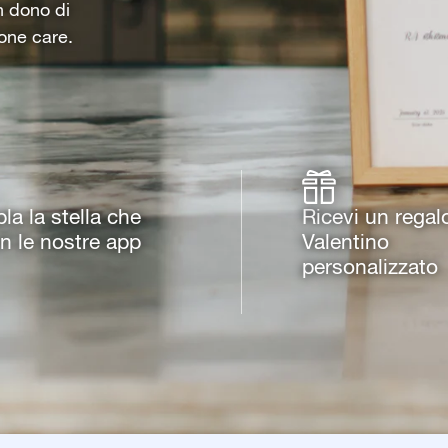
un dono di
one care.
a la stella che
Ricevi un regal
on le nostre app
Valentino
personalizzato