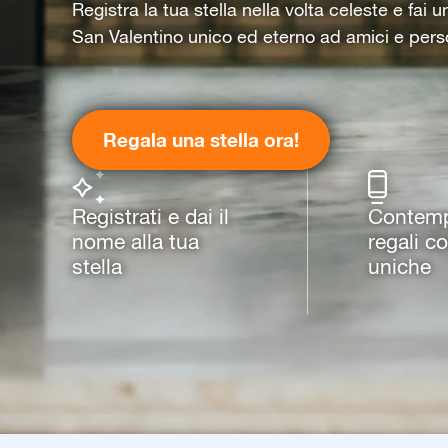
Registra la tua stella nella volta celeste e fai 
San Valentino unico ed eterno ad amici e pers
Regala una stella ora!
Registrati e dai il
Contempl
nome alla tua
regali c
stella
uniche