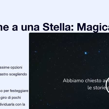
e a una Stella: Magic
issime opzioni
o astro scegliendo
so per festeggiare
 giro di pochi
dividuarla con la