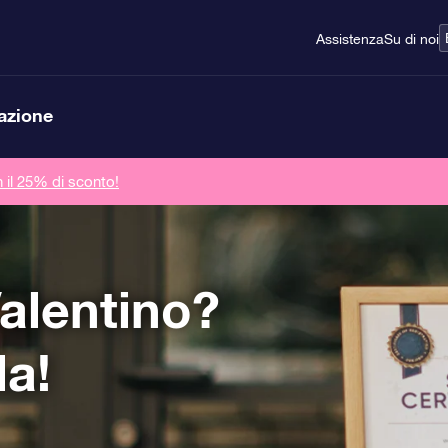
Assistenza
Su di noi
lazione
n il 25% di sconto!
alentino?
la!