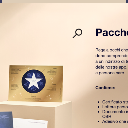
Pacch
Regala occhi che
dono comprende u
a un indirizzo di 
delle nostre app
e persone care.
Contiene:
Certificato st
Lettera perso
Documento in
OSR
Adesivo che si