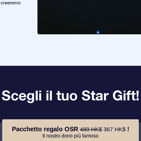
e creeremo
Scegli il tuo Star Gift!
Pacchetto regalo OSR
!
489 HK$
367 HK$
Il nostro dono più famoso