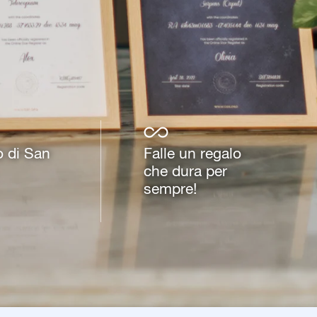
o di San
Falle un regalo
che dura per
sempre!