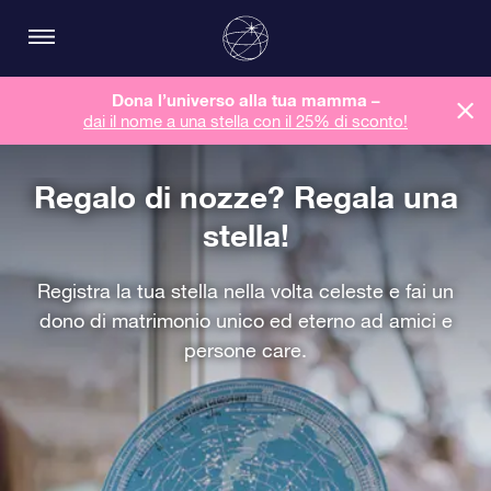
Dona l’universo alla tua mamma –
dai il nome a una stella con il 25% di sconto!
Regalo di nozze? Regala una
stella!
Registra la tua stella nella volta celeste e fai un
dono di matrimonio unico ed eterno ad amici e
persone care.