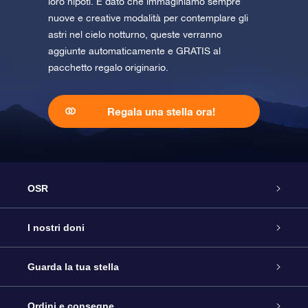
loro nipoti. E dato che immaginiamo sempre
nuove e creative modalità per contemplare gli
astri nel cielo notturno, queste verranno
aggiunte automaticamente e GRATIS al
pacchetto regalo originario.
Regala una stella ora!
OSR
Assistenza
I nostri doni
Contattaci
Online Star Gift
Guarda la tua stella
Blog
Pacchetto regalo OSR
Registro stellare
Ordini e consegne