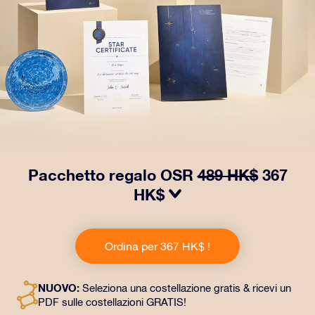
Pacchetto regalo OSR
489 HK$
367
HK$
Regala occhi che brillano con il nostro pacchetto
regalo OSR! Questo dono comprende una splendida
Ordina per 367 HK$ !
busta e documenti personalizzati inviati a un indirizzo
di tua scelta, oltre a documenti digitali e all’uso gratuito
delle nostre app. È un modo magico per fare un regalo
NUOVO:
Seleziona una costellazione gratis & ricevi un
eterno ad amici e persone care.
PDF sulle costellazioni GRATIS!