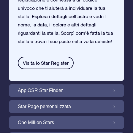
univoco che ti aiuterà a individuare la tua
stella. Esplora i dettagli dell’astro e vedi il
nome, la data, il colore e altri dettagli
riguardanti la stella. Scorpì com’è fatta la tua
stella e trova il suo posto nella volta celeste!
Visita lo Star Register
App OSR Star Finder
Trova la tua Stella nella Volta Celeste con
Star Page personalizzata
l’App OSR Star Finder
Personalizza il tuo Regalo Stellare con la
One Million Stars
Star Page gratuita