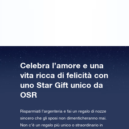
Grazie a OSR ho lasciato il mio ragazzo davvero
senza parole… un’ idea romantica e originale per san
valentino . Il pacco non poteva arrivare in un
momento migliore… PERFETTO!!!!!!
Celebra l’amore e una
vita ricca di felicità con
uno Star Gift unico da
OSR
Risparmiati l’argenteria e fai un regalo di nozze
sincero che gli sposi non dimenticheranno mai.
Non c’è un regalo più unico o straordinario in