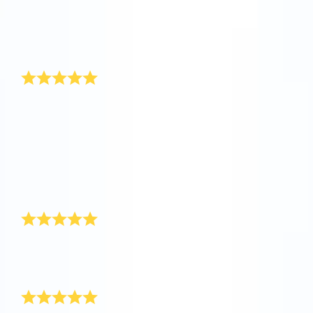
Di tutti i regali che abbiamo ricevuto al nostro
matrimonio, quello più originale è stato il fatto che
hanno immortalati i nostri nome nel cielo. È un regalo
molto apprezzato.
Che regalo di nozze fantastico!
Ribattezzare una stella con il nome degli sposi è
veramente un regalo fantastico. La stella viene
registrata nell’Online Star Register dove si può
sempre controllarla. Anche Giovanni e Agnese
l’hanno fatto quando gli ho donato una stella come
regalo di nozze. Più tardi mi hanno mandato un
biglietto di ringraziamento con la foto dell’online star
register.
Complimenti ad OSR!
Ho ricevuto il pacco regalo in meno di una settimana.
E’ tutto perfetto!!
Complimenti per la serietà della vostra azienda!!
Un San Valentino stellato