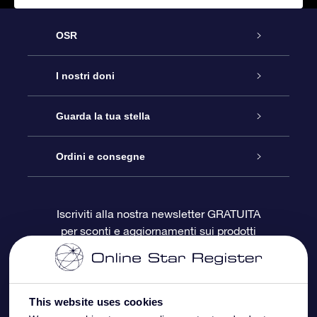
OSR
Assistenza
I nostri doni
Contattaci
Online Star Gift
Guarda la tua stella
Blog
Pacchetto regalo OSR
Registro stellare
Ordini e consegne
Domande frequenti
Super Star Gift
App OSR Star Finder
Login Cliente
Iscriviti alla nostra newsletter GRATUITA
per sconti e aggiornamenti sui prodotti
OSR Recensioni
Gift Card OSR
Star Page personalizzata
Informazioni di Pagamento
Doni aziendali
One Million Stars
Informazioni di Spedizione
This website uses cookies
OSR Starsaver
Politica di reso