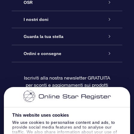
OSR
Assistenza
I nostri doni
Contattaci
Online Star Gift
Guarda la tua stella
Blog
Pacchetto regalo OSR
Registro stellare
Ordini e consegne
Domande frequenti
Super Star Gift
App OSR Star Finder
Login Cliente
Iscriviti alla nostra newsletter GRATUITA
per sconti e aggiornamenti sui prodotti
OSR Recensioni
Gift Card OSR
Star Page personalizzata
Informazioni di Pagamento
Doni aziendali
One Million Stars
Informazioni di Spedizione
This website uses cookies
OSR Starsaver
Politica di reso
We use cookies to personalise content and ads, to
provide social media features and to analyse our
traffic. We also share information about your use of