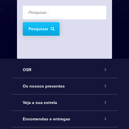
Pesquisar
OSR
Serviço
Os nossos presentes
Contactos
Prenda Star Online
Veja a sua estrela
O Blog
Pacote Prenda OSR
Registo de Estrela
Encomendas e entregas