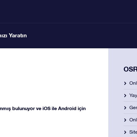
ızı Yaratın
OSR 
Onl
Yay
Gen
mış bulunuyor ve iOS ile Android için
Onl
Si