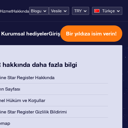
Blogu
Vesile
TRY
Türkçe
Hizmet
Hakkında
Kurumsal hediyeler
Giriş
Bir yıldıza isim verin!
hakkında daha fazla bilgi
ine Star Register Hakkında
ın Sayfası
el Hüküm ve Koşullar
ine Star Register Gizlilik Bildirimi
temap